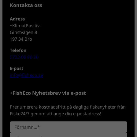
Kontakta oss
Adress
+KlimatPositiv
Ginstvägen 8
197 34 Bro
Telefon
0702-08 80 30
E-post
info@fisheco.se
+FishEco Nyhetsbrev via e-post
Prenumerera kostnadsfritt på dagliga fiskenyheter från
Fiske24/7 genom att ange din e-postadress!
N
a
F