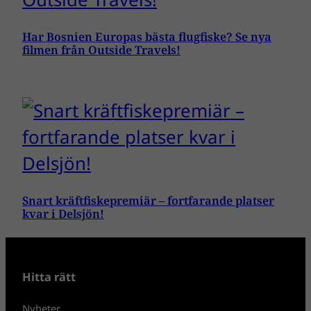
Har Bosnien Europas bästa flugfiske? Se nya
filmen från Outside Travels!
Snart kräftfiskepremiär – fortfarande platser
kvar i Delsjön!
Hitta rätt
Nyheter