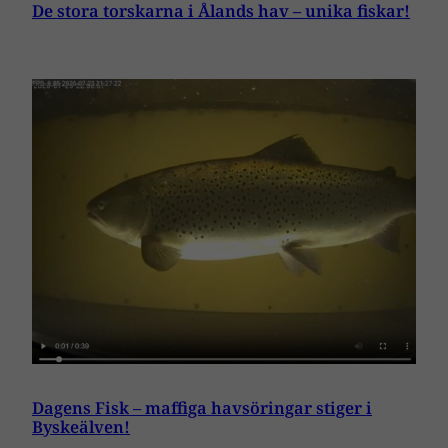
De stora torskarna i Ålands hav – unika fiskar!
Dagens Fisk – maffiga havsöringar stiger i
Byskeälven!