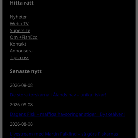
Hitta rätt
Nyheter
Webb-TV
Supersize
Om +FishEco
Kontakt
Annonsera
Tipsa oss
Senaste nytt
2026-08-08
De stora torskarna i Ålands hav – unika fiskar!
2026-08-08
Dagens Fisk – maffiga havsöringar stiger i Byskeälven!
2026-08-08
Livestream med Martin Falklind – så görs Fiskarnas