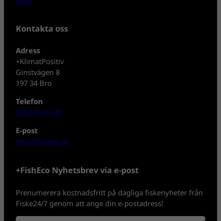
Rike!
Kontakta oss
Adress
+KlimatPositiv
Ginstvägen 8
197 34 Bro
Telefon
0702-08 80 30
E-post
info@fisheco.se
+FishEco Nyhetsbrev via e-post
Prenumerera kostnadsfritt på dagliga fiskenyheter från
Fiske24/7 genom att ange din e-postadress!
N