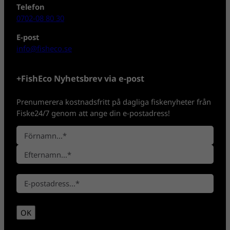
Telefon
0702-08 80 30
E-post
info@fisheco.se
+FishEco Nyhetsbrev via e-post
Prenumerera kostnadsfritt på dagliga fiskenyheter från
Fiske24/7 genom att ange din e-postadress!
N
a
F
m
ö
n
E
r
*
E
f
n
-
t
a
p
e
m
OK
o
r
n
s
n