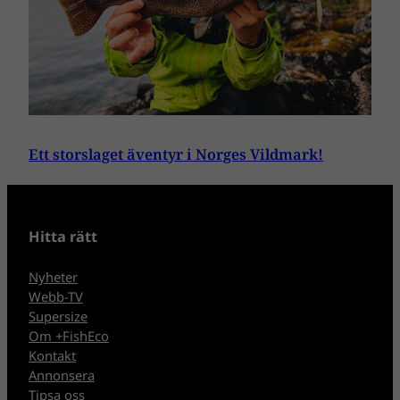
Ett storslaget äventyr i Norges Vildmark!
Hitta rätt
Nyheter
Webb-TV
Supersize
Om +FishEco
Kontakt
Annonsera
Tipsa oss