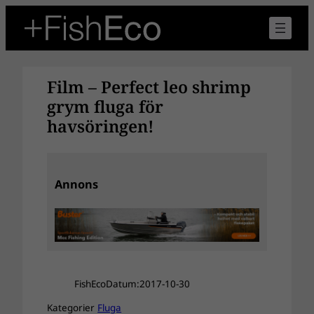
Hoppa
till
innehåll
Film – Perfect leo shrimp
grym fluga för
havsöringen!
Annons
FishEco
Datum:
2017-10-30
Kategorier
Fluga