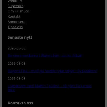
Webb-TV
Supersize
Om +FishEco
Kontakt
Annonsera
Tipsa oss
Senaste nytt
2026-08-08
De stora torskarna i Ålands hav – unika fiskar!
2026-08-08
Dagens Fisk – maffiga havsöringar stiger i Byskeälven!
2026-08-08
Livestream med Martin Falklind – så görs Fiskarnas
Rike!
Kontakta oss