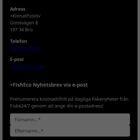
Adress
+KlimatPositiv
Ginstvägen 8
197 34 Bro
Telefon
0702-08 80 30
E-post
info@fisheco.se
+FishEco Nyhetsbrev via e-post
Prenumerera kostnadsfritt på dagliga fiskenyheter från
Fiske24/7 genom att ange din e-postadress!
N
a
F
m
ö
n
E