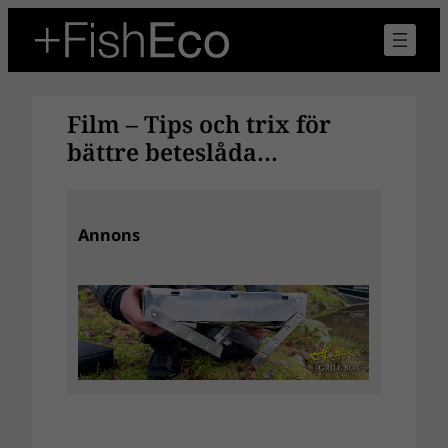
Hoppa
till
innehåll
Film – Tips och trix för
bättre beteslåda…
Annons