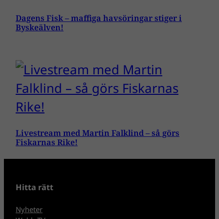
Dagens Fisk – maffiga havsöringar stiger i
Byskeälven!
Livestream med Martin Falklind – så görs
Fiskarnas Rike!
Hitta rätt
Nyheter