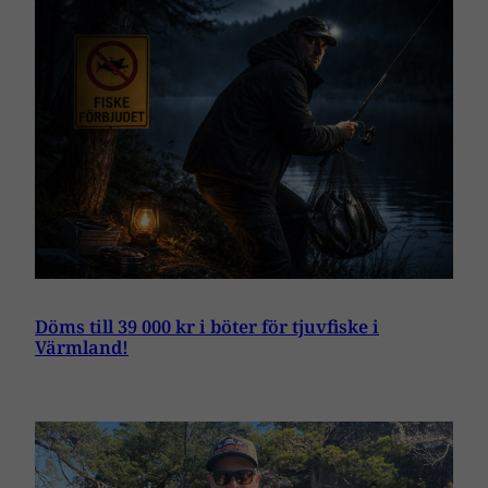
Döms till 39 000 kr i böter för tjuvfiske i
Värmland!