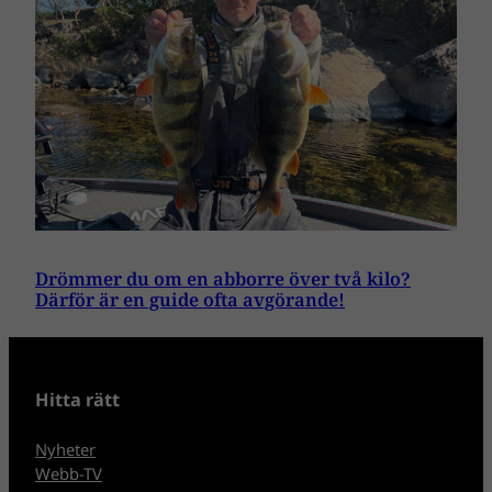
Drömmer du om en abborre över två kilo?
Därför är en guide ofta avgörande!
Hitta rätt
Nyheter
Webb-TV