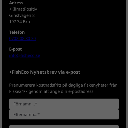
Adress
+KlimatPositiv
Ginstvägen 8
197 34 Bro
Telefon
0702-08 80 30
E-post
info@fisheco.se
+FishEco Nyhetsbrev via e-post
Prenumerera kostnadsfritt på dagliga fiskenyheter från
Fiske24/7 genom att ange din e-postadress!
N
a
F
m
ö
n
E
r
*