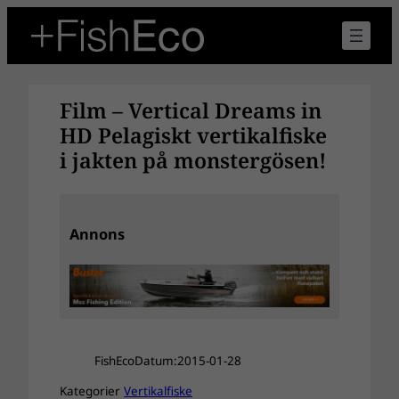
Hoppa
till
innehåll
Film – Vertical Dreams in
HD Pelagiskt vertikalfiske
i jakten på monstergösen!
Annons
FishEco
Datum:
2015-01-28
Kategorier
Vertikalfiske