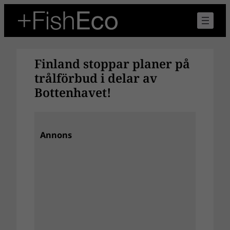
Hoppa
till
innehåll
Finland stoppar planer på
trålförbud i delar av
Bottenhavet!
Annons