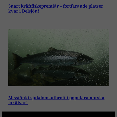
Snart kräftfiskepremiär – fortfarande platser
kvar i Delsjön!
Misstänkt sjukdomsutbrott i populära norska
laxälvar!