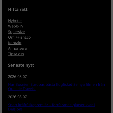
Hitta rätt
Nyheter
Webb-TV
Supersize
Om +FishEco
Kontakt
Annonsera
Tipsa oss
Senaste nytt
2026-08-07
Har Bosnien Europas bästa flugfiske? Se nya filmen från
Outside Travels!
2026-08-07
Snart kräftfiskepremiär – fortfarande platser kvar i
Delsjön!