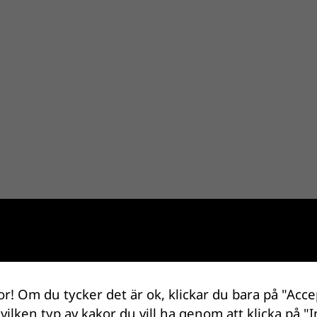
or! Om du tycker det är ok, klickar du bara på "Acce
 vilken typ av kakor du vill ha genom att klicka på "I