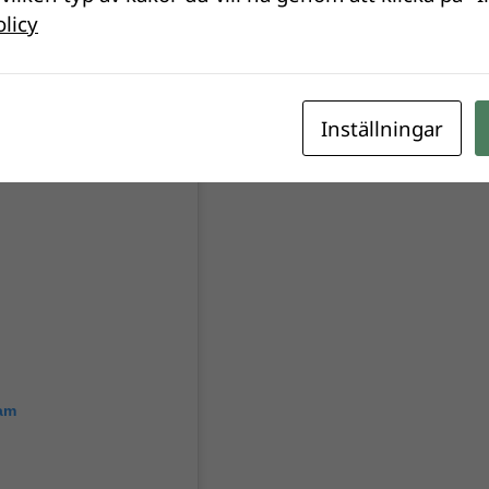
olicy
Inställningar
ram