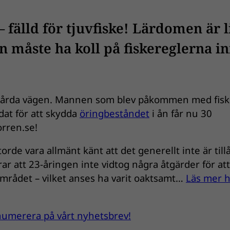
fälld för tjuvfiske! Lärdomen är l
n måste ha koll på fiskereglerna i
 hårda vägen. Mannen som blev påkommen med fiske
dat för att skydda
öringbeståndet
i ån får nu 30
orren.se!
orde vara allmänt känt att det generellt inte är till
rar att 23-åringen inte vidtog några åtgärder för att
i området – vilket anses ha varit oaktsamt…
Läs mer 
renumerera på vårt nyhetsbrev!