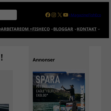
Facebook
Instagram
X
YouTube
+MagazineFishEco
ARBETARE
OM +FISHECO
BLOGGAR
KONTAKT
!
Annonser