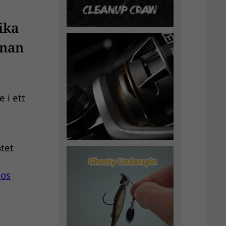
ika
nnan
 i ett
åtet
hos