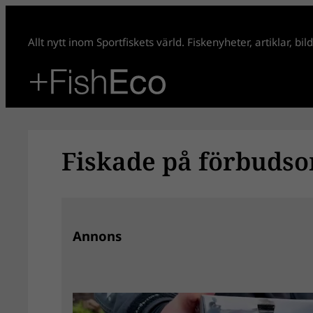
Hoppa
till
Allt nytt inom Sportfiskets värld. Fiskenyheter, artiklar, bi
innehåll
Fiskade på förbudsom
Annons