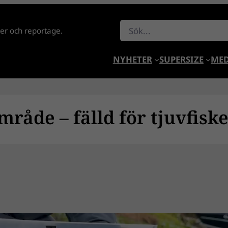
Sök
lder och reportage.
NYHETER
SUPERSIZE
MED
råde – fälld för tjuvfiske