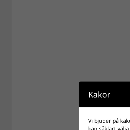
Kakor
Vi bjuder på kak
kan såklart välja