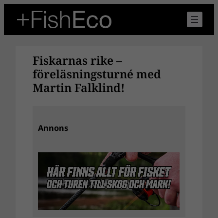
Hoppa
till
innehåll
Fiskarnas rike –
föreläsningsturné med
Martin Falklind!
Annons