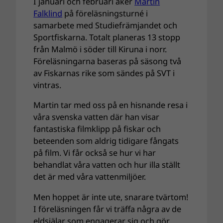
I januari och februari åker
Martin
Falklind
på föreläsningsturné i
samarbete med Studiefrämjandet och
Sportfiskarna. Totalt planeras 13 stopp
från Malmö i söder till Kiruna i norr.
Föreläsningarna baseras på säsong två
av Fiskarnas rike som sändes på SVT i
vintras.
Martin tar med oss på en hisnande resa i
våra svenska vatten där han visar
fantastiska filmklipp på fiskar och
beteenden som aldrig tidigare fångats
på film. Vi får också se hur vi har
behandlat våra vatten och hur illa ställt
det är med våra vattenmiljöer.
Men hoppet är inte ute, snarare tvärtom!
I föreläsningen får vi träffa några av de
eldsjälar som engagerar sig och gör