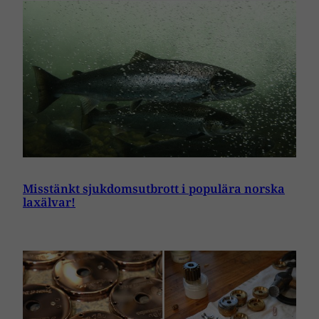
Misstänkt sjukdomsutbrott i populära norska
laxälvar!