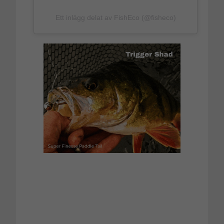
Ett inlägg delat av FishEco (@fisheco)