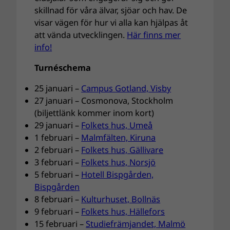
skillnad för våra älvar, sjöar och hav. De
visar vägen för hur vi alla kan hjälpas åt
att vända utvecklingen.
Här finns mer
info!
Turnéschema
25 januari –
Campus Gotland, Visby
27 januari – Cosmonova, Stockholm
(biljettlänk kommer inom kort)
29 januari –
Folkets hus, Umeå
1 februari –
Malmfälten, Kiruna
2 februari –
Folkets hus, Gällivare
3 februari –
Folkets hus, Norsjö
5 februari –
Hotell Bispgården,
Bispgården
8 februari –
Kulturhuset, Bollnäs
9 februari –
Folkets hus, Hällefors
15 februari –
Studiefrämjandet, Malmö