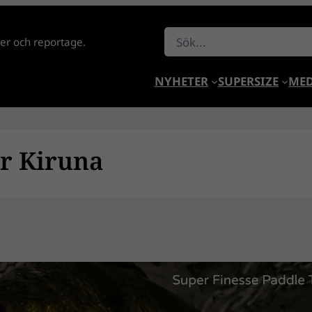
Sök
lder och reportage.
NYHETER
SUPERSIZE
MED
ör Kiruna