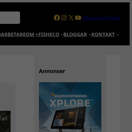
Facebook
Instagram
X
YouTube
+MagazineFishEco
ARBETARE
OM +FISHECO
BLOGGAR
KONTAKT
Annonser