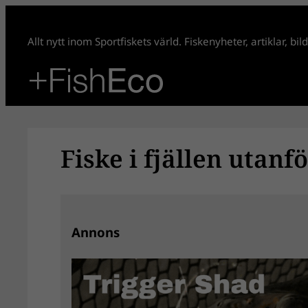
Hoppa
till
Allt nytt inom Sportfiskets värld. Fiskenyheter, artiklar, bi
innehåll
Fiske i fjällen utanf
Annons