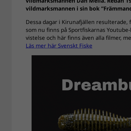
vildmarksmannen Dan Mella. Redan 1
vildmarksmannen i sin bok ”Främmand
Dessa dagar i Kirunafjällen resulterade, f
som nu finns på Sportfiskarnas Youtube-ka
vistelse och här finns även alla filmer, 
Läs mer här Svenskt Fiske