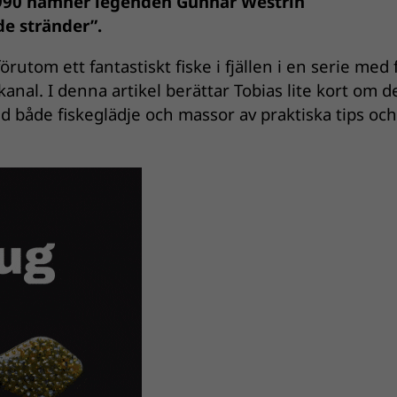
990 nämner legenden Gunnar Westrin
e stränder”.
örutom ett fantastiskt fiske i fjällen i en serie med 
nal. I denna artikel berättar Tobias lite kort om d
med både fiskeglädje och massor av praktiska tips oc