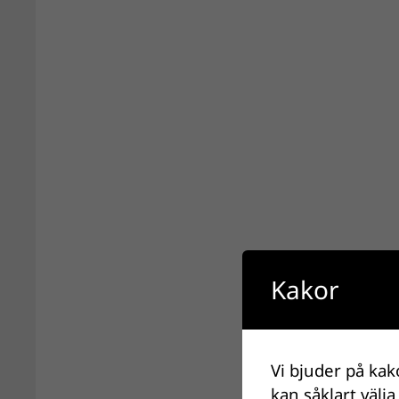
Kakor
Vi bjuder på kak
kan såklart välja