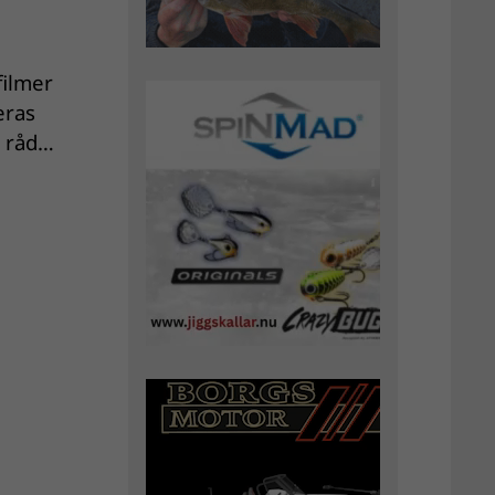
filmer
eras
h råd…