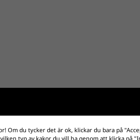
or! Om du tycker det är ok, klickar du bara på "Acce
 vilken typ av kakor du vill ha genom att klicka på "I