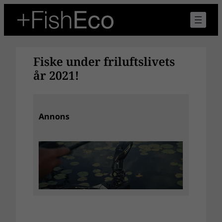
Hoppa
till
innehåll
Fiske under friluftslivets
år 2021!
Annons