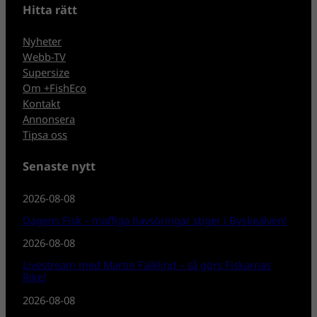
Hitta rätt
Nyheter
Webb-TV
Supersize
Om +FishEco
Kontakt
Annonsera
Tipsa oss
Senaste nytt
2026-08-08
Dagens Fisk – maffiga havsöringar stiger i Byskeälven!
2026-08-08
Livestream med Martin Falklind – så görs Fiskarnas
Rike!
2026-08-08