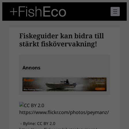
Hoppa
till
innehåll
Fiskeguider kan bidra till
stärkt fiskövervakning!
Annons
- Byline: CC BY 2.0