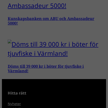
Kunskapsbanken om ABU och Ambassadeur
5000!
Döms till 39 000 kr i böter för tjuvfiske i
Värmland!
Hitta rätt
Nyheter