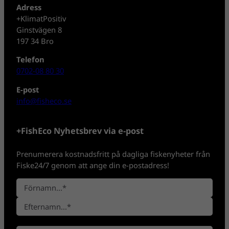
Adress
+KlimatPositiv
Ginstvägen 8
197 34 Bro
Telefon
0702-08 80 30
E-post
info@fisheco.se
+FishEco Nyhetsbrev via e-post
Prenumerera kostnadsfritt på dagliga fiskenyheter från
Fiske24/7 genom att ange din e-postadress!
N
a
F
m
ö
n
E
r
*