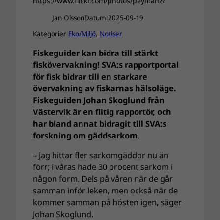
https://www.flickr.com/photos/peymanz/
Jan Olsson
Datum:
2025-09-19
Kategorier
Eko/Miljö
, 
Notiser
Fiskeguider kan bidra till stärkt
fiskövervakning! SVA:s rapportportal
för fisk bidrar till en starkare
övervakning av fiskarnas hälsoläge.
Fiskeguiden Johan Skoglund från
Västervik är en flitig rapportör, och
har bland annat bidragit till SVA:s
forskning om gäddsarkom.
– Jag hittar fler sarkomgäddor nu än
förr; i våras hade 30 procent sarkom i
någon form. Dels på våren när de går
samman inför leken, men också när de
kommer samman på hösten igen, säger
Johan Skoglund.