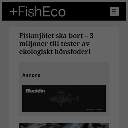
Hoppa
till
innehåll
Fiskmjölet ska bort – 3
miljoner till tester av
ekologiskt hönsfoder!
Annons