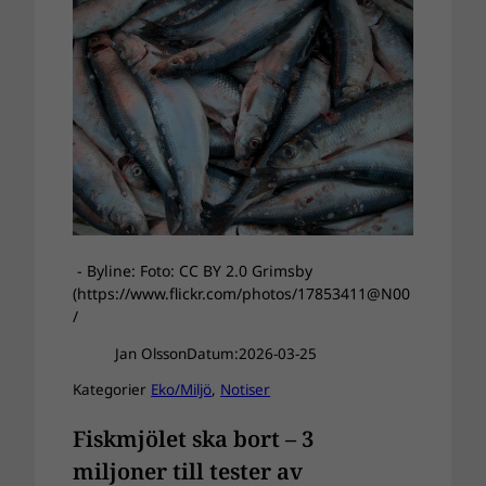
- Byline: Foto: CC BY 2.0 Grimsby
(https://www.flickr.com/photos/17853411@N00
/
Jan Olsson
Datum:
2026-03-25
Kategorier
Eko/Miljö
, 
Notiser
Fiskmjölet ska bort – 3
miljoner till tester av