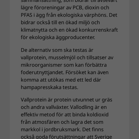
sammansättning, som bidrar till avsevärt
lägre föroreningar av PCB, dioxin och
PFAS i ägg från ekologiska värphöns. Det
bidrar också till en ökad miljö och
klimatnytta och en ökad konkurrenskraft
för ekologiska äggproducenter.
De alternativ som ska testas är
vallprotein, musselmjöl och tillsatser av
mikroorganismer som kan förbättra
foderutnyttjandet. Försöket kan även
komma att utökas med ett led där
hampapresskaka testas.
Vallprotein är protein utvunnet ur gräs
och andra vallväxter. Vallodling är en
effektiv metod för att binda koldioxid
från atmosfären och lagra det som
markkol i jordbruksmark. Det finns
också goda förutsättningar att Sverige