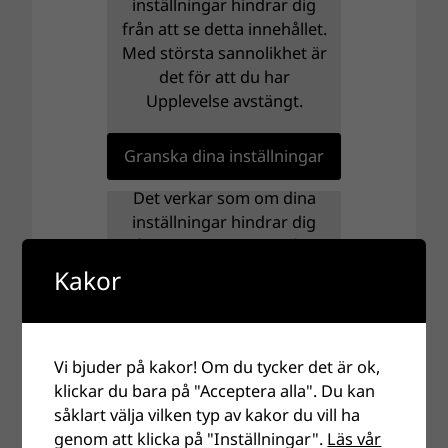
inställningar hindrar dig
från att se detta innehållet.
Med största sannolikhet är
det för att du har
Upplevelse avstängt.
Granska dina inställningar
Det verkar som om dina
inställningar hindrar dig
från att se detta innehållet.
Med största sannolikhet är
Kakor
det för att du har
Upplevelse avstängt.
Vi bjuder på kakor! Om du tycker det är ok,
Granska dina inställningar
klickar du bara på "Acceptera alla". Du kan
såklart välja vilken typ av kakor du vill ha
genom att klicka på "Inställningar".
Läs vår