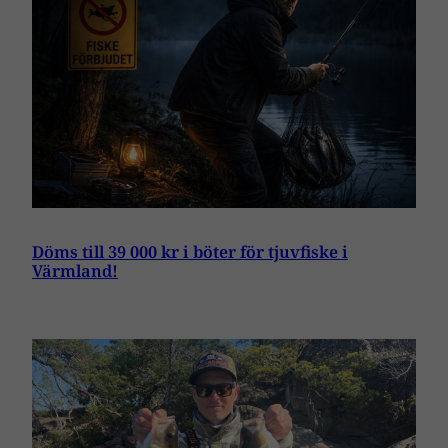
Döms till 39 000 kr i böter för tjuvfiske i
Värmland!