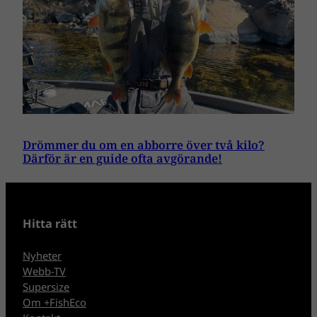
Drömmer du om en abborre över två kilo?
Därför är en guide ofta avgörande!
Hitta rätt
Nyheter
Webb-TV
Supersize
Om +FishEco