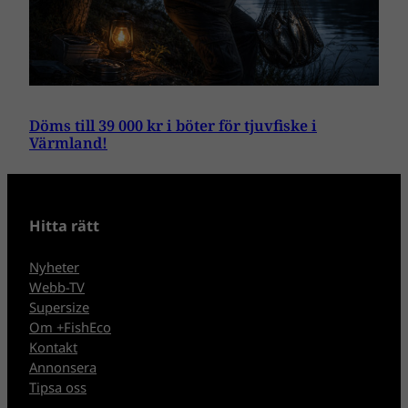
Döms till 39 000 kr i böter för tjuvfiske i
Värmland!
Hitta rätt
Nyheter
Webb-TV
Supersize
Om +FishEco
Kontakt
Annonsera
Tipsa oss