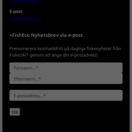
0702-08 80 30
E-post
info@fisheco.se
+FishEco Nyhetsbrev via e-post
Prenumerera kostnadsfritt på dagliga fiskenyheter från
Fiske24/7 genom att ange din e-postadress!
N
a
F
m
ö
n
E
r
*
E
f
n
-
t
a
p
e
m
o
r
n
s
n
t
a
*