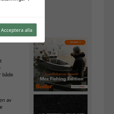
 det
Acceptera alla
såg ut
t
e
er både
en av
re