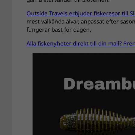
Outside Travels erbjuder fiskeresor till 
mest välkända älvar, anpassat efter säso
fungerar bäst för dagen.
Alla fiskenyheter direkt till din mail? P