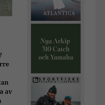
?
rre
tan
ra av
m