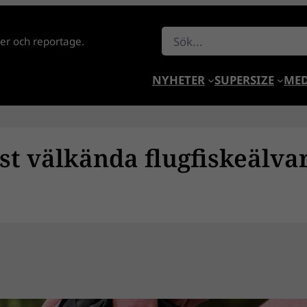
Sök
lder och reportage.
NYHETER
SUPERSIZE
MED
st välkända flugfiskeälva