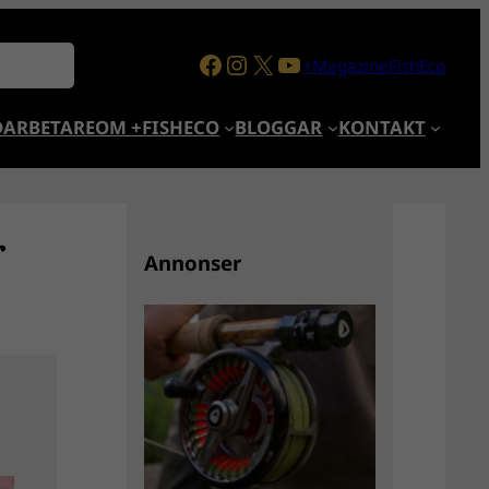
Facebook
Instagram
X
YouTube
+MagazineFishEco
ARBETARE
OM +FISHECO
BLOGGAR
KONTAKT
r
Annonser