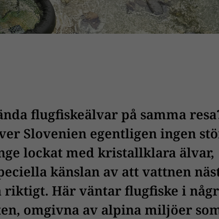
ända flugfiskeälvar på samma resa
ver Slovenien egentligen ingen stö
nge lockat med kristallklara älvar,
peciella känslan av att vattnen näs
å riktigt. Här väntar flugfiske i någ
en, omgivna av alpina miljöer so