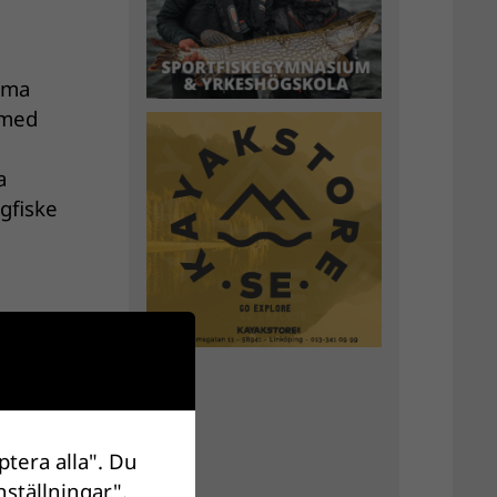
amma
 med
a
ugfiske
a dag
ptera alla". Du
nställningar".