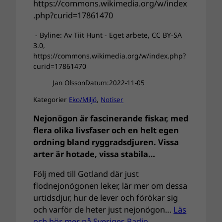
- Byline: Av Tiit Hunt - Eget arbete, CC BY-SA
3.0,
https://commons.wikimedia.org/w/index.php?
curid=17861470
Jan Olsson
Datum:
2022-11-05
Kategorier
Eko/Miljö
, 
Notiser
Nejonögon är fascinerande fiskar, med
flera olika livsfaser och en helt egen
ordning bland ryggradsdjuren. Vissa
arter är hotade, vissa stabila…
Följ med till Gotland där just
flodnejonögonen leker, lär mer om dessa
urtidsdjur, hur de lever och förökar sig
och varför de heter just nejonögon…
Läs
och hör mer på Sveriges Radio.