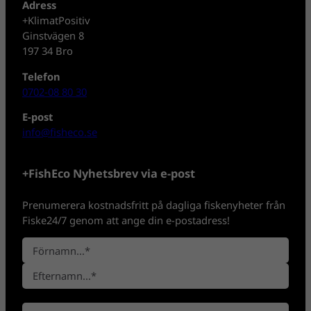
Adress
+KlimatPositiv
Ginstvägen 8
197 34 Bro
Telefon
0702-08 80 30
E-post
info@fisheco.se
+FishEco Nyhetsbrev via e-post
Prenumerera kostnadsfritt på dagliga fiskenyheter från
Fiske24/7 genom att ange din e-postadress!
N
a
F
m
ö
n
E
r
*
E
f