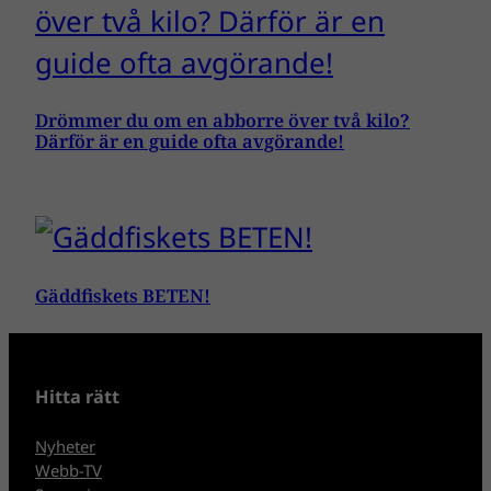
Drömmer du om en abborre över två kilo?
Därför är en guide ofta avgörande!
Gäddfiskets BETEN!
Hitta rätt
Nyheter
Webb-TV