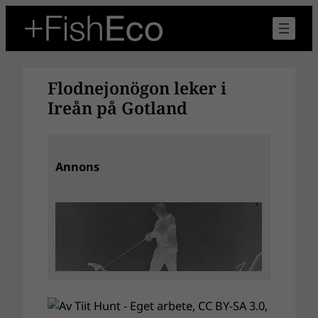
Hoppa
till
innehåll
Flodnejonögon leker i
Ireån på Gotland
Annons