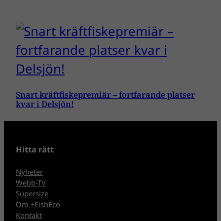
Snart kräftfiskepremiär – fortfarande platser
kvar i Delsjön!
Hitta rätt
Nyheter
Webb-TV
Supersize
Om +FishEco
Kontakt