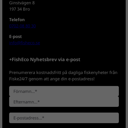
Ginstvägen 8
197 34 Bro
Telefon
0702-08 80 30
E-post
info@fisheco.se
+FishEco Nyhetsbrev via e-post
Prenumerera kostnadsfritt på dagliga fiskenyheter från
Fiske24/7 genom att ange din e-postadress!
N
a
F
m
ö
n
E
r
*
E
f
n
-
t
a