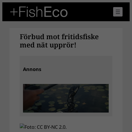
Hoppa
till
innehåll
Förbud mot fritidsfiske
med nät upprör!
Annons