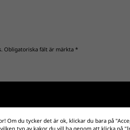
.
Obligatoriska fält är märkta
*
or! Om du tycker det är ok, klickar du bara på "Acce
 vilken typ av kakor du vill ha genom att klicka på "I