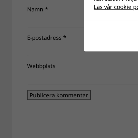
Läs vår cookie p
Namn
*
E-postadress
*
Webbplats