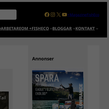
Facebook
Instagram
X
YouTube
+MagazineFishEco
ARBETARE
OM +FISHECO
BLOGGAR
KONTAKT
Annonser