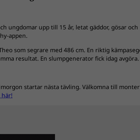
h ungdomar upp till 15 år, letat gäddor, gösar och
shy-appen.
ra Theo som segrare med 486 cm. En riktig kämpaseg
mma resultat. En slumpgenerator fick idag avgöra.
, imorgon startar nästa tävling. Välkomna till monter
 här!