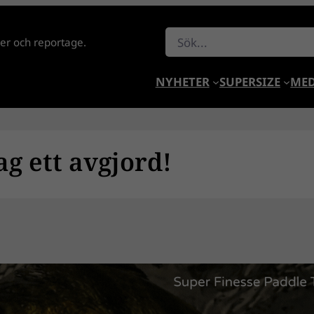
Sök
lder och reportage.
NYHETER
SUPERSIZE
MED
ag ett avgjord!