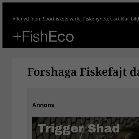
Hoppa
till
Allt nytt inom Sportfiskets värld. Fiskenyheter, artiklar, bi
innehåll
Forshaga Fiskefajt d
Annons