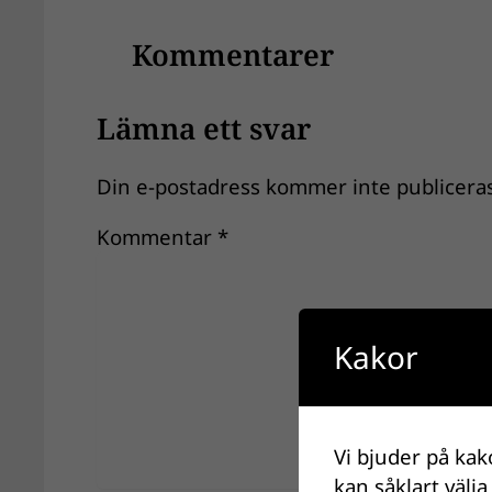
Kommentarer
Lämna ett svar
Din e-postadress kommer inte publiceras
Kommentar
*
Kakor
Vi bjuder på kak
kan såklart välja