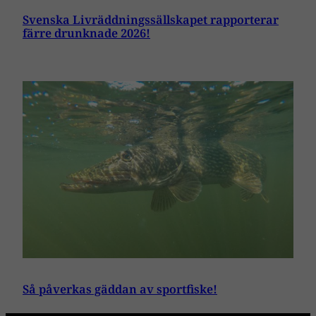
Svenska Livräddningssällskapet rapporterar
färre drunknade 2026!
Så påverkas gäddan av sportfiske!