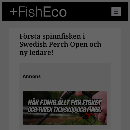
Hoppa
till
innehåll
Första spinnfisken i
Swedish Perch Open och
ny ledare!
Annons