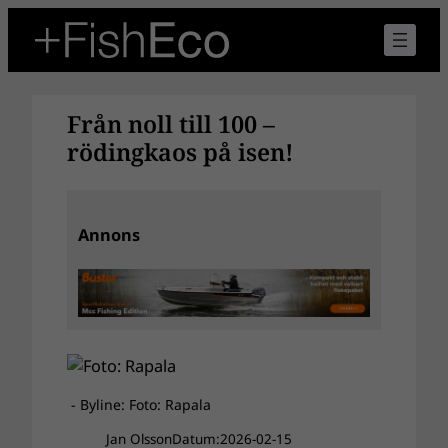
Hoppa
till
innehåll
Från noll till 100 –
rödingkaos på isen!
Annons
- Byline: Foto: Rapala
Jan Olsson
Datum:
2026-02-15