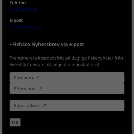
Telefon
0702-08 80 30
E-post
info@fisheco.se
+FishEco Nyhetsbrev via e-post
Prenumerera kostnadsfritt på dagliga fiskenyheter från
Fiske24/7 genom att ange din e-postadress!
N
a
F
m
ö
n
E
r
*
E
f
n
-
t
a
p
e
m
OK
o
r
n
s
n