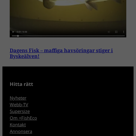
Dagens Fisk – maffiga havsöringar stiger i
Byskeälven!
Hitta rätt
Nyheter
Webb-TV
Supersize
Om +FishEco
Kontakt
Annonsera