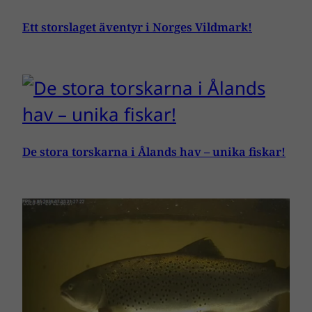
Ett storslaget äventyr i Norges Vildmark!
De stora torskarna i Ålands hav – unika fiskar!