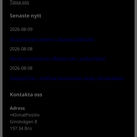
Tipsa oss
Senaste nytt
2026-08-09
Ett storslaget äventyr i Norges Vildmark!
2026-08-08
De stora torskarna i Ålands hav – unika fiskar!
2026-08-08
Dagens Fisk – maffiga havsöringar stiger i Byskeälven!
Kontakta oss
Adress
+KlimatPositiv
Ginstvägen 8
197 34 Bro