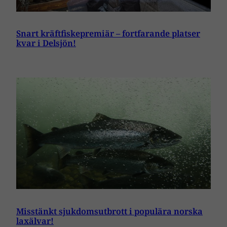
Snart kräftfiskepremiär – fortfarande platser
kvar i Delsjön!
Misstänkt sjukdomsutbrott i populära norska
laxälvar!