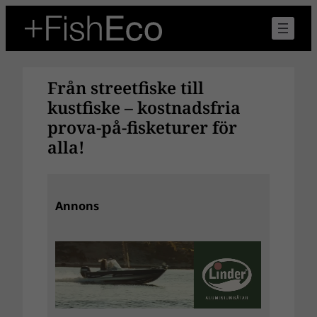
Hoppa
till
innehåll
Från streetfiske till
kustfiske – kostnadsfria
prova-på-fisketurer för
alla!
Annons