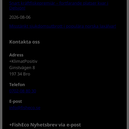
Snart kräftfiskepremiär – fortfarande platser kvar i
Delsjön!
2026-08-06
Misstänkt sjukdomsutbrott i populära norska laxälvar!
Kontakta oss
Adress
+KlimatPositiv
Ginstvägen 8
197 34 Bro
Telefon
0702-08 80 30
E-post
info@fisheco.se
+FishEco Nyhetsbrev via e-post