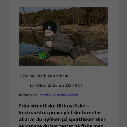
- Byline: Mathias Arnham.
Jan Olsson
Datum:
2023-10-01
Kategorier
Notiser
, 
Press/Reklam
Från streetfiske till kustfiske –
kostnadsfria prova-på-fisketurer för
alla! Är du nyfiken på sportfiske? Eller
så kanske du har testat på fiske men