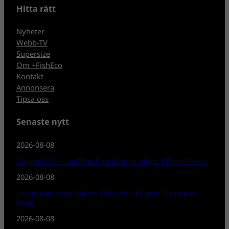
Hitta rätt
Nyheter
Webb-TV
Supersize
Om +FishEco
Kontakt
Annonsera
Tipsa oss
Senaste nytt
2026-08-08
Dagens Fisk – maffiga havsöringar stiger i Byskeälven!
2026-08-08
Livestream med Martin Falklind – så görs Fiskarnas
Rike!
2026-08-08