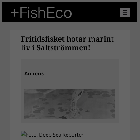
Hoppa
till
innehåll
Fritidsfisket hotar marint
liv i Saltströmmen!
Annons