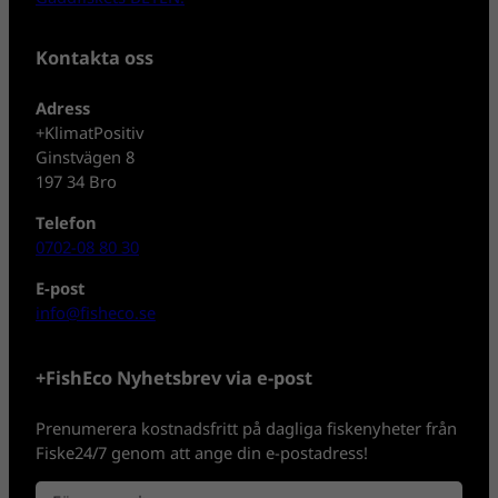
Kontakta oss
Adress
+KlimatPositiv
Ginstvägen 8
197 34 Bro
Telefon
0702-08 80 30
E-post
info@fisheco.se
+FishEco Nyhetsbrev via e-post
Prenumerera kostnadsfritt på dagliga fiskenyheter från
Fiske24/7 genom att ange din e-postadress!
N