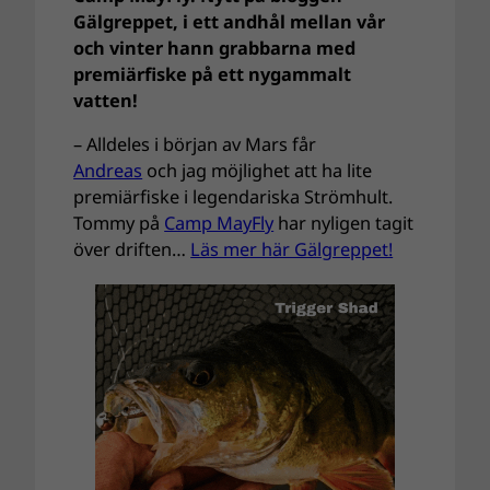
Gälgreppet, i ett andhål mellan vår
och vinter hann grabbarna med
premiärfiske på ett nygammalt
vatten!
– Alldeles i början av Mars får
Andreas
och jag möjlighet att ha lite
premiärfiske i legendariska Strömhult.
Tommy på
Camp MayFly
har nyligen tagit
över driften…
Läs mer här Gälgreppet!