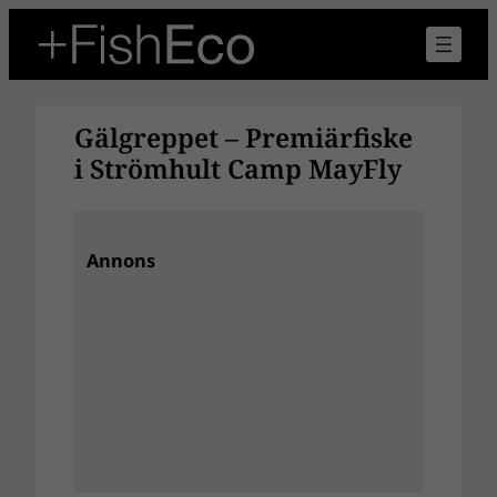
Hoppa
till
innehåll
Gälgreppet – Premiärfiske
i Strömhult Camp MayFly
Annons