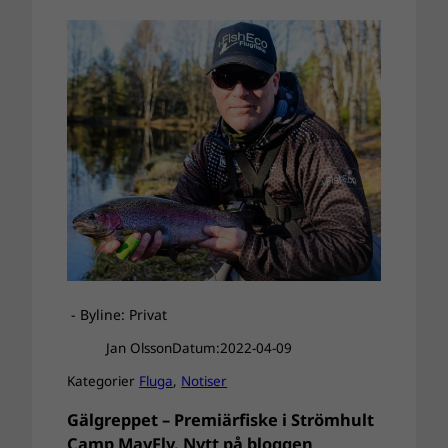
- Byline: Privat
Jan Olsson
Datum:
2022-04-09
Kategorier
Fluga
, 
Notiser
Gälgreppet – Premiärfiske i Strömhult
Camp MayFly. Nytt på bloggen