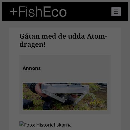
Hoppa
till
innehåll
Gåtan med de udda Atom-
dragen!
Annons