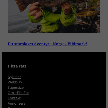
Ett storslaget äventyr i Norges Vildmark!
Hitta rätt
Nyheter
Webb-TV
Supersize
Om +FishEco
Kontakt
Annonsera