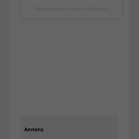
Ett inlägg delat av FishEco (@fisheco)
Annons