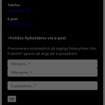
Telefon
0702-08 80 30
E-post
info@fisheco.se
+FishEco Nyhetsbrev via e-post
Prenumerera kostnadsfritt på dagliga fiskenyheter från
Fiske24/7 genom att ange din e-postadress!
N
a
F
m
ö
n
E
r
*
E
f
n
-
t
a
p
e
m
OK
o
r
n
s
n