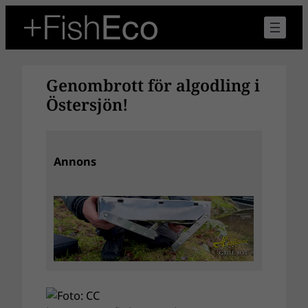
Hoppa
till
innehåll
Genombrott för algodling i
Östersjön!
Annons