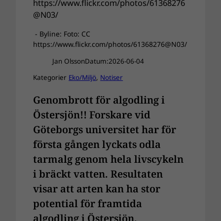
- Byline: Foto: CC
https://www.flickr.com/photos/61368276@N03/
Jan Olsson
Datum:
2026-06-04
Kategorier
Eko/Miljö
, 
Notiser
Genombrott för algodling i
Östersjön!! Forskare vid
Göteborgs universitet har för
första gången lyckats odla
tarmalg genom hela livscykeln
i bräckt vatten. Resultaten
visar att arten kan ha stor
potential för framtida
algodling i Östersjön.