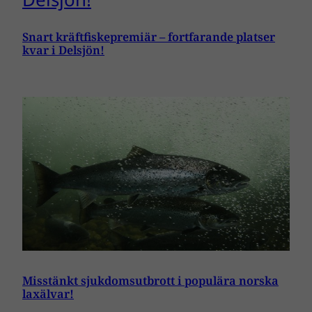
Snart kräftfiskepremiär – fortfarande platser
kvar i Delsjön!
Misstänkt sjukdomsutbrott i populära norska
laxälvar!