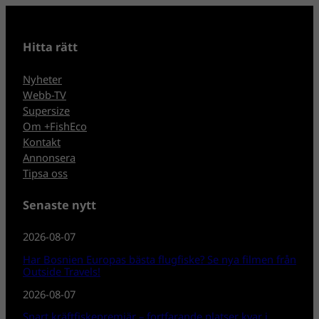
Hitta rätt
Nyheter
Webb-TV
Supersize
Om +FishEco
Kontakt
Annonsera
Tipsa oss
Senaste nytt
2026-08-07
Har Bosnien Europas bästa flugfiske? Se nya filmen från
Outside Travels!
2026-08-07
Snart kräftfiskepremiär – fortfarande platser kvar i