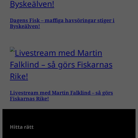
Dagens Fisk – maffiga havsöringar stiger i
Byskeälven!
Livestream med Martin Falklind – så görs
Fiskarnas Rike!
Hitta rätt