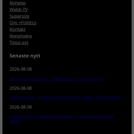
Nyheter
Webb-TV
Supersize
Om +FishEco
Kontakt
Annonsera
Tipsa oss
Senaste nytt
2026-08-08
De stora torskarna i Ålands hav – unika fiskar!
2026-08-08
Dagens Fisk – maffiga havsöringar stiger i Byskeälven!
2026-08-08
Livestream med Martin Falklind – så görs Fiskarnas
Rike!