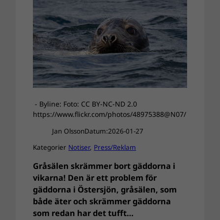
- Byline: Foto: CC BY-NC-ND 2.0
https://www.flickr.com/photos/48975388@N07/
Jan Olsson
Datum:
2026-01-27
Kategorier
Notiser
, 
Press/Reklam
Gråsälen skrämmer bort gäddorna i
vikarna! Den är ett problem för
gäddorna i Östersjön, gråsälen, som
både äter och skrämmer gäddorna
som redan har det tufft…