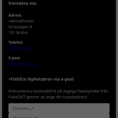
Kontakta oss
Adress
+KlimatPositiv
Ginstvägen 8
197 34 Bro
Telefon
0702-08 80 30
E-post
info@fisheco.se
+FishEco Nyhetsbrev via e-post
Prenumerera kostnadsfritt på dagliga fiskenyheter från
Fiske24/7 genom att ange din e-postadress!
N
a
F
m