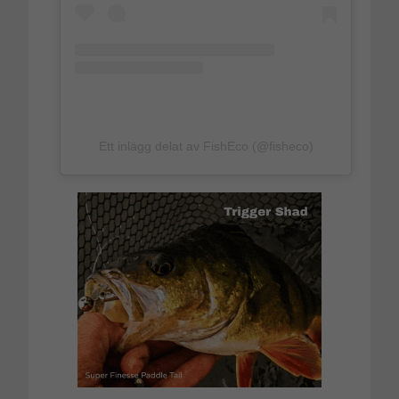
Ett inlägg delat av FishEco (@fisheco)