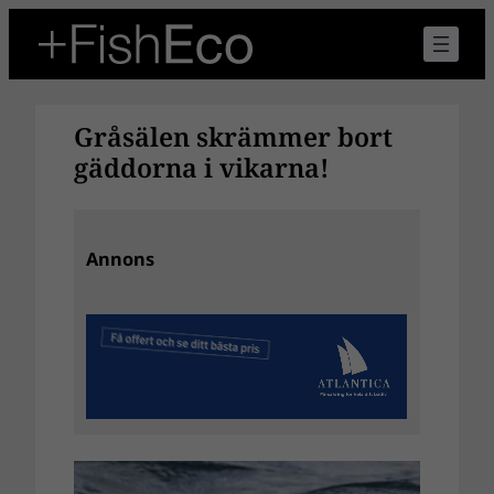
Hoppa
till
innehåll
Gråsälen skrämmer bort
gäddorna i vikarna!
Annons