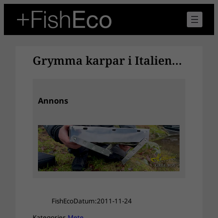
Hoppa
till
innehåll
Grymma karpar i Italien…
Annons
FishEco
Datum:
2011-11-24
Kategorier
Mete