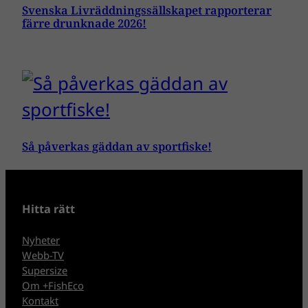
Svenska Livräddningssällskapet rapporterar
färre drunknade 2026!
Så påverkas gäddan av sportfiske!
Hitta rätt
Nyheter
Webb-TV
Supersize
Om +FishEco
Kontakt