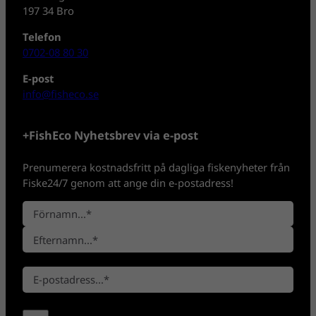
197 34 Bro
Telefon
0702-08 80 30
E-post
info@fisheco.se
+FishEco Nyhetsbrev via e-post
Prenumerera kostnadsfritt på dagliga fiskenyheter från
Fiske24/7 genom att ange din e-postadress!
N
a
F
m
ö
n
E
r
*
E
f
n
-
t
a
p
e
m