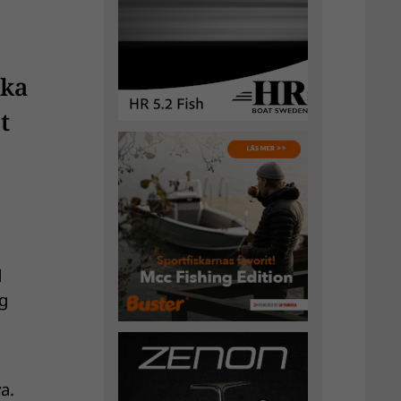
lka
t
d
ig
n
a.