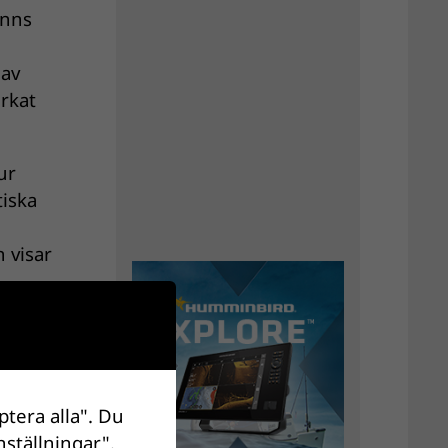
inns
 av
rkat
ur
tiska
n visar
t
ptera alla". Du
lig
nställningar".