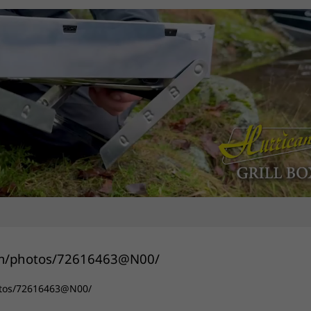
hotos/72616463@N00/