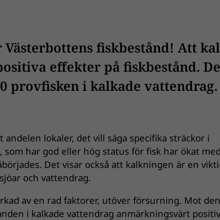
Västerbottens fiskbestånd! Att ka
positiva effekter på fiskbestånd. De
00 provfisken i kalkade vattendrag.
 andelen lokaler, det vill säga specifika sträckor i
, som har god eller hög status för fisk har ökat me
börjades. Det visar också att kalkningen är en vikt
sjöar och vattendrag.
verkad av en rad faktorer, utöver försurning. Mot de
ånden i kalkade vattendrag anmärkningsvärt positiv