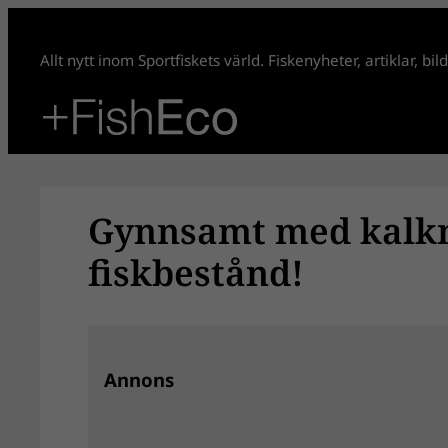
Hoppa
till
Allt nytt inom Sportfiskets värld. Fiskenyheter, artiklar, bi
innehåll
Gynnsamt med kalkn
fiskbestånd!
Annons