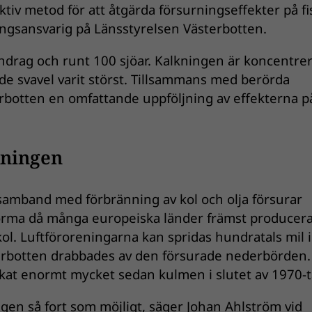
ektiv metod för att åtgärda försurningseffekter på fis
ingsansvarig på Länsstyrelsen Västerbotten.
ndrag och runt 100 sjöar. Kalkningen är koncentrera
nde svavel varit störst. Tillsammans med berörda
botten en omfattande uppföljning av effekterna p
kningen
 samband med förbränning av kol och olja försurar
orma då många europeiska länder främst producera
kol. Luftföroreningarna kan spridas hundratals mil i
terbotten drabbades av den försurade nederbörden.
kat enormt mycket sedan kulmen i slutet av 1970-t
ingen så fort som möjligt, säger Johan Ahlström vid