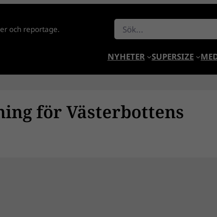
Sök
lder och reportage.
NYHETER
SUPERSIZE
MED
ing för Västerbottens