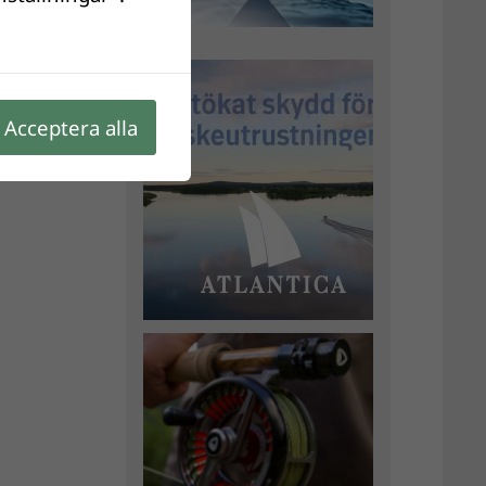
re än
er
Acceptera alla