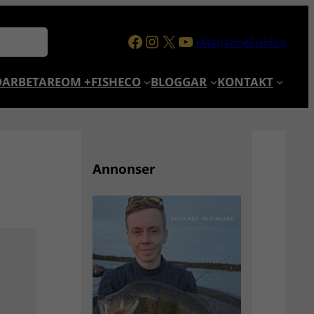
Facebook
Instagram
X
YouTube
+MagazineFishEco
ARBETARE
OM +FISHECO
BLOGGAR
KONTAKT
Annonser