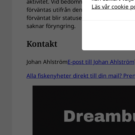
aktivitet. Vid bedömning av ekologisk st
Läs vår cookie p
förväntas utifrån den provfiskade lokale
förväntat blir statusen inte god. Ofta ber
saknar föryngring.
Kontakt
Johan Ahlström
E-post till Johan Ahlström
Alla fiskenyheter direkt till din mail? P