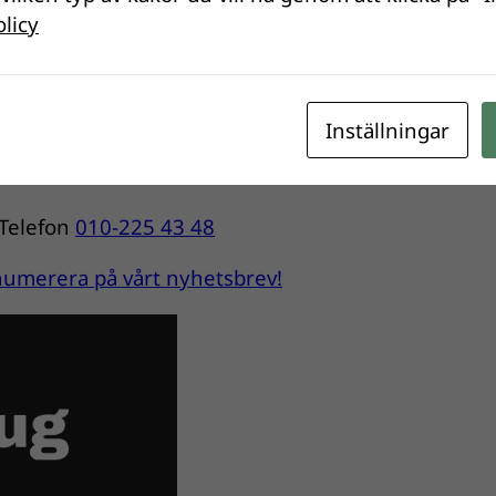
atus för fisk jämförs resultaten med vad som kan
olicy
ns naturgivna förutsättningar. Om resultatet är säm
or det på att nyckelarter som öring och lax är få ell
Inställningar
Telefon
010-225 43 48
renumerera på vårt nyhetsbrev!