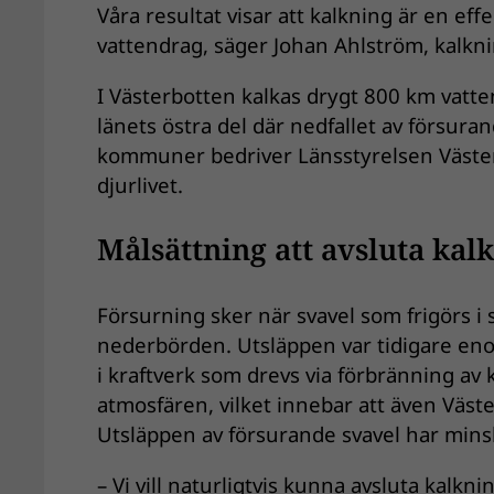
Våra resultat visar att kalkning är en eff
vattendrag, säger Johan Ahlström, kalkn
I Västerbotten kalkas drygt 800 km vatte
länets östra del där nedfallet av försura
kommuner bedriver Länsstyrelsen Väster
djurlivet.
Målsättning att avsluta kal
Försurning sker när svavel som frigörs i
nederbörden. Utsläppen var tidigare en
i kraftverk som drevs via förbränning av 
atmosfären, vilket innebar att även Väs
Utsläppen av försurande svavel har mins
– Vi vill naturligtvis kunna avsluta kalkn