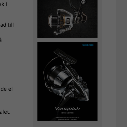
k i
d till
å
de el
alet.