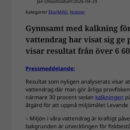
Jan Olsson
Datum:
2026-04-29
Kategorier
Eko/Miljö
, 
Notiser
Gynnsamt med kalkning för 
vattendrag har visat sig ge 
visar resultat från över 6 6
Pressmeddelande:
Resultat som nyligen analyserats visar att
vattendrag där man gör årliga provfisken
närmare 30 procent sedan
kalkningen
på
åtgärd för att uppnå miljömålet Levande 
– Miljön i våra vattendrag är kraftigt på
bakgrunden är utvecklingen för fiskbest