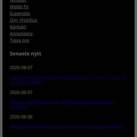
Webb-TV
Supersize
Om +FishEco
Kontakt
Annonsera
Tipsa oss
Senaste nytt
2026-08-07
Har Bosnien Europas bästa flugfiske? Se nya filmen från
Outside Travels!
2026-08-07
Snart kräftfiskepremiär – fortfarande platser kvar i
Delsjön!
2026-08-06
Misstänkt sjukdomsutbrott i populära norska laxälvar!