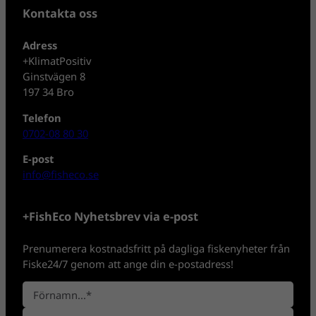
Kontakta oss
Adress
+KlimatPositiv
Ginstvägen 8
197 34 Bro
Telefon
0702-08 80 30
E-post
info@fisheco.se
+FishEco Nyhetsbrev via e-post
Prenumerera kostnadsfritt på dagliga fiskenyheter från
Fiske24/7 genom att ange din e-postadress!
N
a
F