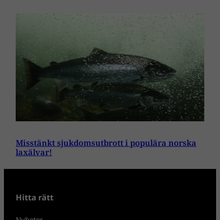
Misstänkt sjukdomsutbrott i populära norska
laxälvar!
Hitta rätt
Nyheter