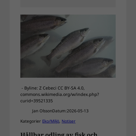
- Byline: Z Cebeci CC BY-SA 4.0,
commons.wikimedia.org/w/index.php?
curid=39521335
Jan Olsson
Datum:
2026-05-13
Kategorier
Eko/Miljö
, 
Notiser
Hållbar odling av fisk och