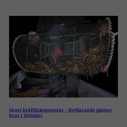
Snart kräftfiskepremiär – fortfarande platser
kvar i Delsjön!