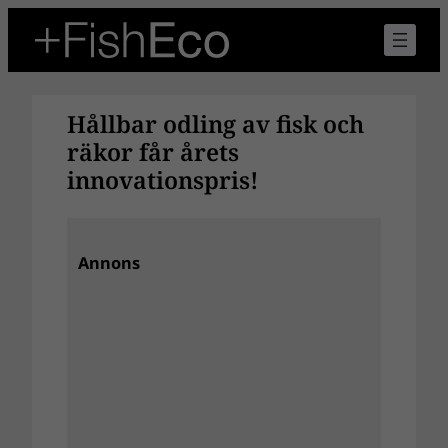
Hoppa
till
innehåll
Hållbar odling av fisk och
räkor får årets
innovationspris!
Annons