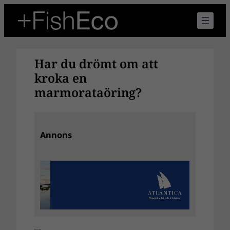
Hoppa
till
innehåll
Har du drömt om att
kroka en
marmorataöring?
Annons