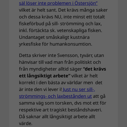
säl löser inte problemen i Östersjön”
vilket är helt sant. Det krävs många saker
och dessa krävs NU, inte minst ett totalt
fiskeförbud på sill- strömming och lax,
inkl. förtäckta sk. vetenskapliga fisken.
Undantaget småskaligt kustnära
yrkesfiske för humankonsumtion.
Detta skriver inte Svensson, tyvärr, utan
hänvisar till vad man från politiskt och
från myndigheter alltid säger
“det krävs
ett långsiktigt arbete”
vilket är helt
korrekt i den bästa av världar men det
är inte den vi lever i!
Just nu ser sill-,
strömmings- och laxbestånden ut
att gå
samma väg som torsken, dvs mot ett för
respektive art tragiskt beståndshaveri.
Då saknar allt långsiktigt arbete allt
värde.