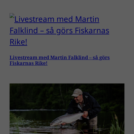
Livestream med Martin Falklind – så görs
Fiskarnas Rike!