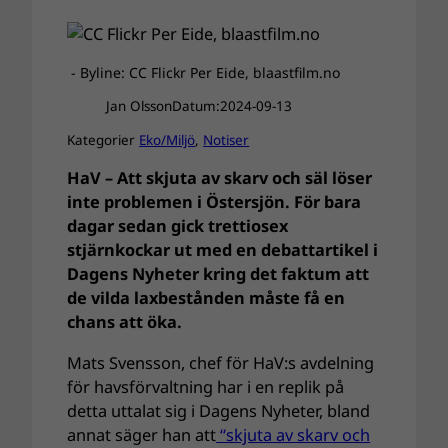
- Byline: CC Flickr Per Eide, blaastfilm.no
Jan Olsson
Datum:
2024-09-13
Kategorier
Eko/Miljö
, 
Notiser
HaV – Att skjuta av skarv och säl löser
inte problemen i Östersjön. För bara
dagar sedan gick trettiosex
stjärnkockar ut med en debattartikel i
Dagens Nyheter kring det faktum att
de vilda laxbestånden måste få en
chans att öka.
Mats Svensson, chef för HaV:s avdelning
för havsförvaltning har i en replik på
detta uttalat sig i Dagens Nyheter, bland
annat säger han att
“skjuta av skarv och