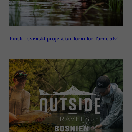
Finsk – svenskt projekt tar form för Torne älv!