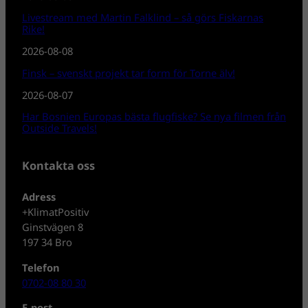
Livestream med Martin Falklind – så görs Fiskarnas
Rike!
2026-08-08
Finsk – svenskt projekt tar form för Torne älv!
2026-08-07
Har Bosnien Europas bästa flugfiske? Se nya filmen från
Outside Travels!
Kontakta oss
Adress
+KlimatPositiv
Ginstvägen 8
197 34 Bro
Telefon
0702-08 80 30
E-post