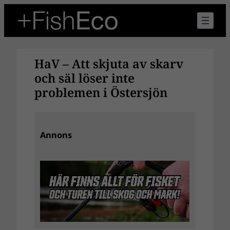
Hoppa
till
innehåll
HaV – Att skjuta av skarv
och säl löser inte
problemen i Östersjön
Annons