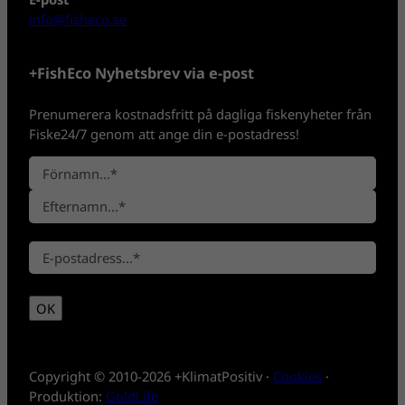
info@fisheco.se
+FishEco Nyhetsbrev via e-post
Prenumerera kostnadsfritt på dagliga fiskenyheter från
Fiske24/7 genom att ange din e-postadress!
N
a
F
m
ö
n
E
r
*
E
f
n
-
t
a
p
e
m
OK
o
r
n
s
n
t
a
*
m
Copyright © 2010-2026 +KlimatPositiv ·
Cookies
·
n
Produktion:
GoldLife