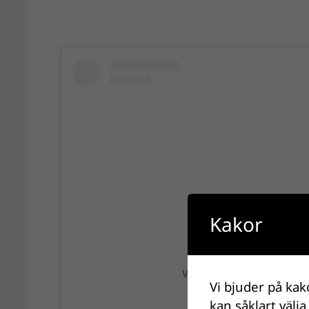
Kakor
View this post on Instagra
Vi bjuder på kak
kan såklart välja