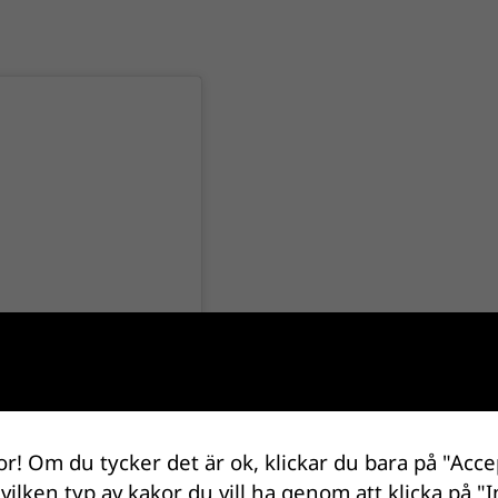
m
or! Om du tycker det är ok, klickar du bara på "Acce
 vilken typ av kakor du vill ha genom att klicka på "I