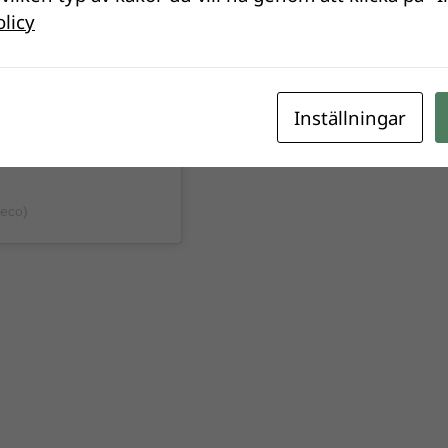
olicy
Inställningar
heco)