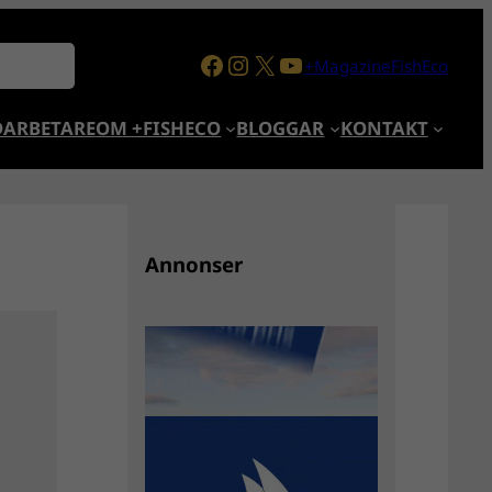
Facebook
Instagram
X
YouTube
+MagazineFishEco
ARBETARE
OM +FISHECO
BLOGGAR
KONTAKT
Annonser