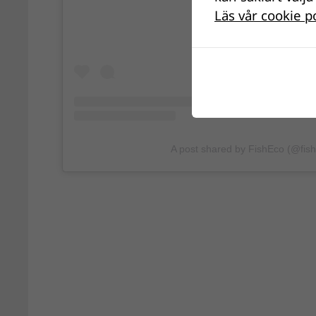
Läs vår cookie p
A post shared by FishEco (@fis