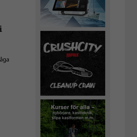
i
låga