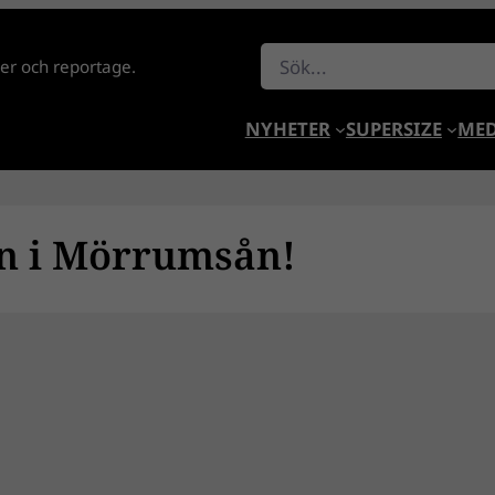
Sök
lder och reportage.
NYHETER
SUPERSIZE
MED
en i Mörrumsån!