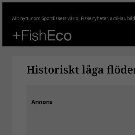
Hoppa
till
Allt nytt inom Sportfiskets värld. Fiskenyheter, artiklar, bi
innehåll
Historiskt låga flöd
Annons