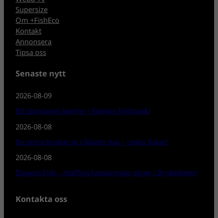
Supersize
Om +FishEco
Kontakt
Annonsera
Tipsa oss
Senaste nytt
2026-08-09
Ett storslaget äventyr i Norges Vildmark!
2026-08-08
De stora torskarna i Ålands hav – unika fiskar!
2026-08-08
Dagens Fisk – maffiga havsöringar stiger i Byskeälven!
Kontakta oss