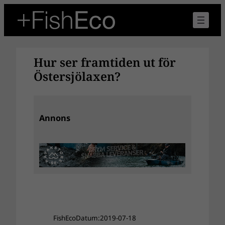
Hoppa
till
innehåll
Hur ser framtiden ut för
Östersjölaxen?
Annons
FishEco
Datum:
2019-07-18