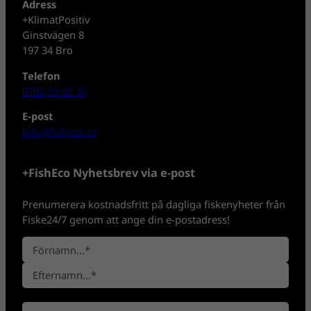
Adress
+KlimatPositiv
Ginstvägen 8
197 34 Bro
Telefon
0702-08 80 30
E-post
info@fisheco.se
+FishEco Nyhetsbrev via e-post
Prenumerera kostnadsfritt på dagliga fiskenyheter från
Fiske24/7 genom att ange din e-postadress!
N
a
F
m
ö
n
E
r
*
E
f