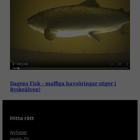
Dagens Fisk – maffiga havsöringar stiger i
Byskeälven!
Hitta rätt
Nyheter
Webb-TV