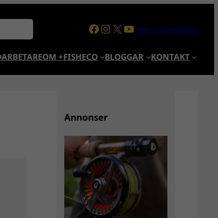
Facebook
Instagram
X
YouTube
+MagazineFishEco
ARBETARE
OM +FISHECO
BLOGGAR
KONTAKT
Annonser