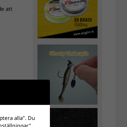
e att
en
ptera alla". Du
nställningar".