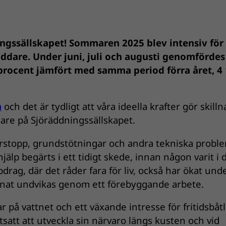
ningssällskapet! Sommaren 2025 blev intensiv för
räddare. Under juni, juli och augusti genomfördes
 procent jämfört med samma period förra året, 4
a
och det är tydligt att våra ideella krafter gör skilln
are på Sjöräddningssällskapet.
rstopp, grundstötningar och andra tekniska probl
älp begärts i ett tidigt skede, innan någon varit i 
rag, där det råder fara för liv, också har ökat und
unnat undvikas genom ett förebyggande arbete.
r på vattnet och ett växande intresse för fritidsbåtl
satt att utveckla sin närvaro längs kusten och vid