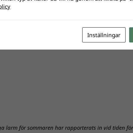
olicy
Inställningar
ga larm för sommaren har rapporterats in vid tiden fö