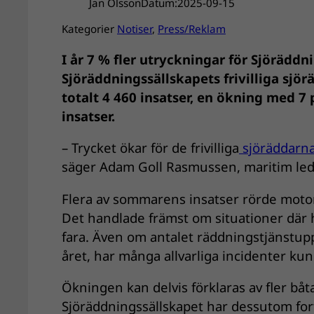
Jan Olsson
Datum:
2025-09-15
Kategorier
Notiser
, 
Press/Reklam
I år 7 % fler utryckningar för Sjörädd
Sjöräddningssällskapets frivilliga sjö
totalt 4 460 insatser, en ökning med 7
insatser.
– Trycket ökar för de frivilliga
sjöräddarn
säger Adam Goll Rasmussen, maritim led
Flera av sommarens insatser rörde moto
Det handlade främst om situationer där hj
fara. Även om antalet räddningstjänstuppd
året, har många allvarliga incidenter k
Ökningen kan delvis förklaras av fler båta
Sjöräddningssällskapet har dessutom fort