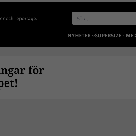
Sök
lder och reportage.
NYHETER
SUPERSIZE
MED
ingar för
pet!