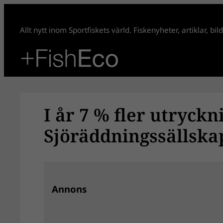
Hoppa
till
Allt nytt inom Sportfiskets värld. Fiskenyheter, artiklar, bi
innehåll
I år 7 % fler utryckn
Sjöräddningssällska
Annons