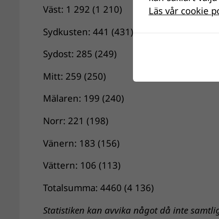
Väst: 1 292 (1 210)
Läs vår cookie p
Sydkusten: 441 (431)
Sydost: 285 (249)
Mitt: 259 (250)
Mälaren: 199 (240)
Norr: 221 (198)
Vänern: 183 (156)
Vättern: 106 (113)
Totalsumma: 4460 (4 136)
Statistiken kan avvika något då inte samtli