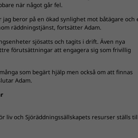
abbare när något går fel.
tror jag beror på en ökad synlighet mot båtägare och
om räddningstjänst, fortsätter Adam.
senheter sjösatts och tagits i drift. Även nya
tre förutsättningar att engagera sig som frivillig
r många som begärt hjälp men också om att finnas
slutar Adam.
år
r liv och Sjöräddningssällskapets resurser ställs til