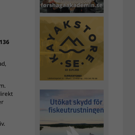
 136
ad,
em.
direkt
er
iv.