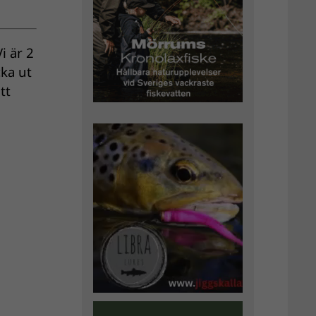
i är 2
cka ut
tt