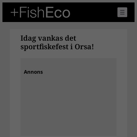
Hoppa
till
innehåll
Idag vankas det
sportfiskefest i Orsa!
Annons