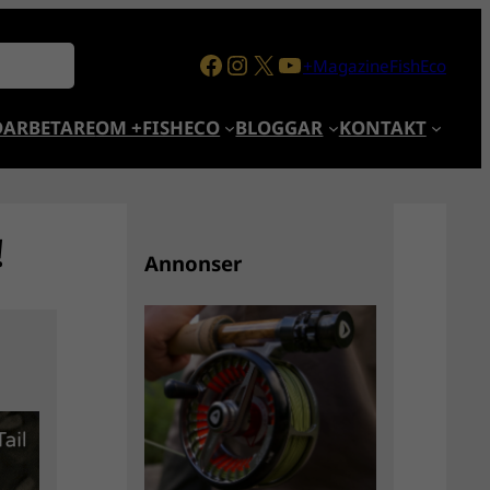
Facebook
Instagram
X
YouTube
+MagazineFishEco
ARBETARE
OM +FISHECO
BLOGGAR
KONTAKT
!
Annonser