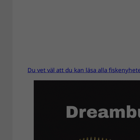
Du vet väl att du kan läsa alla fiskenyhe