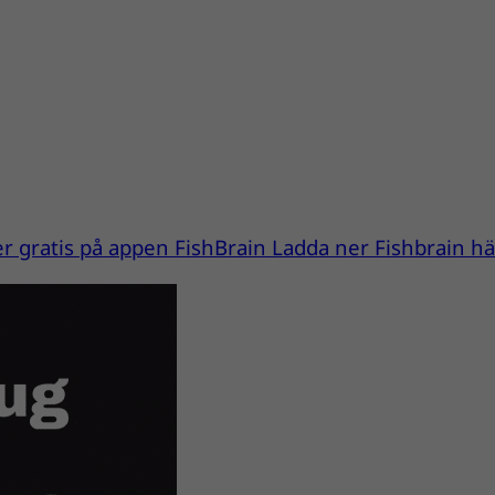
ter gratis på appen FishBrain Ladda ner Fishbrain h