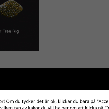
or! Om du tycker det är ok, klickar du bara på "Acce
 vilken typ av kakor du vill ha genom att klicka på "I