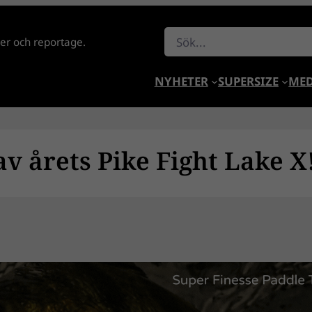
Sök
lder och reportage.
NYHETER
SUPERSIZE
MED
 av årets Pike Fight Lake X