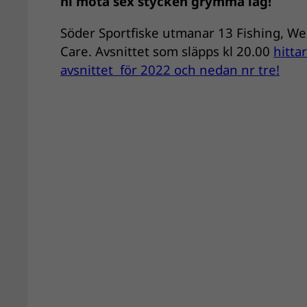
ni möta sex stycken grymma lag!
Söder Sportfiske utmanar 13 Fishing, Wes
Care. Avsnittet som släpps kl 20.00
hittar
avsnittet för 2022 och nedan nr tre!