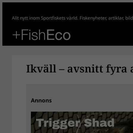
Hoppa
till
Allt nytt inom Sportfiskets värld. Fiskenyheter, artiklar, bi
innehåll
Ikväll – avsnitt fyra
Annons