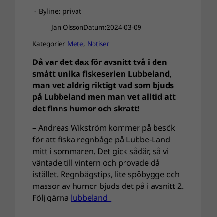
- Byline: privat
Jan Olsson
Datum:
2024-03-09
Kategorier
Mete
, 
Notiser
Då var det dax för avsnitt två i den
smått unika fiskeserien Lubbeland,
man vet aldrig riktigt vad som bjuds
på Lubbeland men man vet alltid att
det finns humor och skratt!
– Andreas Wikström kommer på besök
för att fiska regnbåge på Lubbe-Land
mitt i sommaren. Det gick sådär, så vi
väntade till vintern och provade då
istället. Regnbågstips, lite spöbygge och
massor av humor bjuds det på i avsnitt 2.
Följ gärna
lubbeland