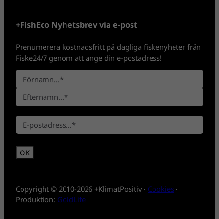
+FishEco Nyhetsbrev via e-post
Prenumerera kostnadsfritt på dagliga fiskenyheter från
Fiske24/7 genom att ange din e-postadress!
N
a
F
m
ö
n
E
r
*
E
f
n
-
t
a
p
e
m
o
r
n
s
n
t
a
*
m
Copyright © 2010-2026 +KlimatPositiv ·
Cookies
·
n
Produktion:
GoldLife