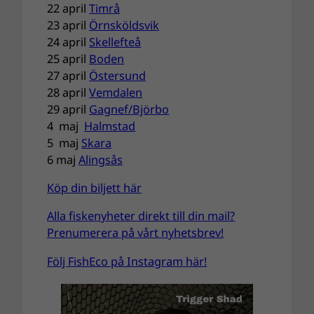
22 april
Timrå
23 april
Örnsköldsvik
24 april
Skellefteå
25 april
Boden
27 april
Östersund
28 april
Vemdalen
29 april
Gagnef/Björbo
4 maj
Halmstad
5 maj
Skara
6 maj
Alingsås
Köp din biljett här
Alla fiskenyheter direkt till din mail?
Prenumerera på vårt nyhetsbrev!
Följ FishEco på Instagram här!