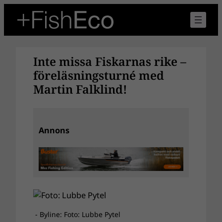
Hoppa
till
innehåll
Inte missa Fiskarnas rike –
föreläsningsturné med
Martin Falklind!
Annons
- Byline: Foto: Lubbe Pytel