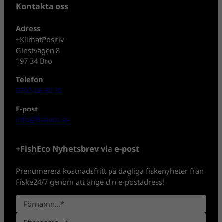
Kontakta oss
Adress
+KlimatPositiv
Ginstvägen 8
197 34 Bro
Telefon
0702-08 80 30
E-post
info@fisheco.se
+FishEco Nyhetsbrev via e-post
Prenumerera kostnadsfritt på dagliga fiskenyheter från
Fiske24/7 genom att ange din e-postadress!
N
a
F
m