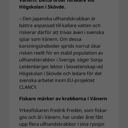
Vänern. Detta oroar forskare vid
Högskolan i Skövde.
– Den japanska ullhandskrabban är
bättre anpassad till kallare vatten och
riskerar därför att trivas även i svenska
sjöar som Vänern. Om dessa
korsningsindivider sprids norrut ökar
risken reellt för en stabil population av
ullhandskrabbor i Sverige, säger Sonja
Leidenberger, lektor i biovetenskap vid
Högskolan i Skövde och ledare för det
svenska arbetet inom EU-projektet
CLANCY.
Fiskare märker av krabborna i Vänern
Yrkesfiskaren Fredrik Fredén, som fiskar
gös och ål i Vänern, har under året fått
upp flera ullhandskrabbor i sina ryssjor.