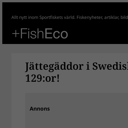
Hoppa
till
Allt nytt inom Sportfiskets värld. Fiskenyheter, artiklar, bi
innehåll
Jättegäddor i Swedis
129:or!
Annons