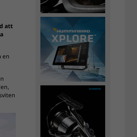
d att
na
å en
an
len,
sviten