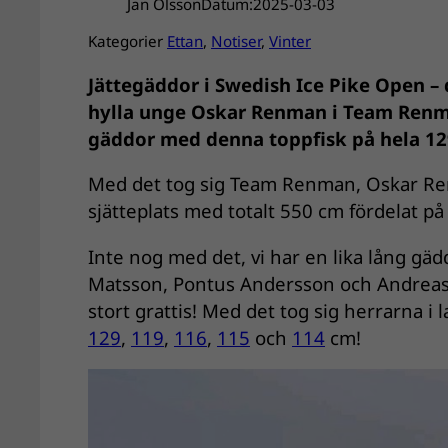
Jan Olsson
Datum:
2025-03-03
Kategorier
Ettan
, 
Notiser
, 
Vinter
Jättegäddor i Swedish Ice Pike Open – 
hylla unge Oskar Renman i Team Renma
gäddor med denna toppfisk på hela 1
Med det tog sig Team Renman, Oskar R
sjätteplats med totalt 550 cm fördelat p
Inte nog med det, vi har en lika lång gäd
Matsson, Pontus Andersson och Andreas 
stort grattis! Med det tog sig herrarna i
129
,
119
,
116
,
115
och
114
cm!