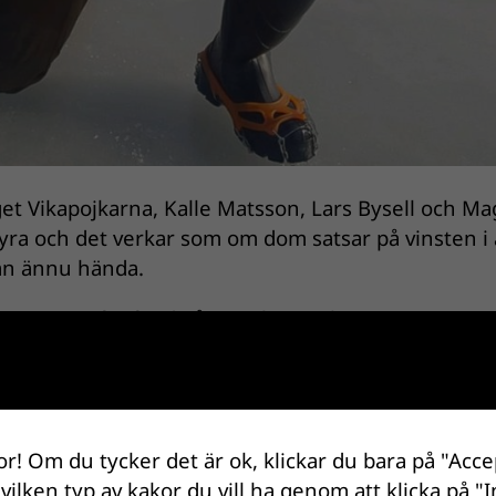
aget Vikapojkarna, Kalle Matsson, Lars Bysell och M
ra och det verkar som om dom satsar på vinsten i å
 kan ännu hända.
rrangeras för fjärde året och vi tackar
IFISH/ BIOS
s
r som helst och tävla var du vill och när du vill u
Mer info här!
renumerera på vårt nyhetsbrev!
or! Om du tycker det är ok, klickar du bara på "Acce
 vilken typ av kakor du vill ha genom att klicka på "I