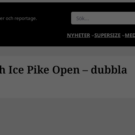
Sök
lder och reportage.
NYHETER
SUPERSIZE
MED
h Ice Pike Open – dubbla