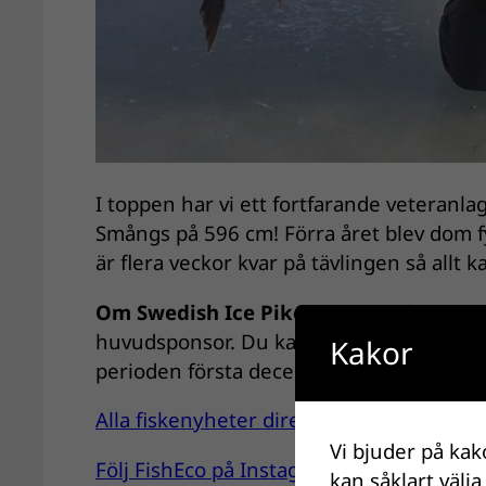
I toppen har vi ett fortfarande veteranl
Smångs på 596 cm! Förra året blev dom fy
är flera veckor kvar på tävlingen så allt
Om Swedish Ice Pike Open!
Tävlingen a
huvudsponsor. Du kan anmäla ditt team nä
Kakor
perioden första december till sista april!
Alla fiskenyheter direkt till din mail? P
Vi bjuder på kak
Följ FishEco på Instagram här!
kan såklart välja