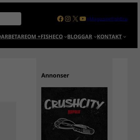
Facebook
Instagram
X
YouTube
+MagazineFishEco
ARBETARE
OM +FISHECO
BLOGGAR
KONTAKT
Annonser