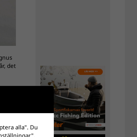
agnus
r, det
om är
nder
ptera alla". Du
nställningar".