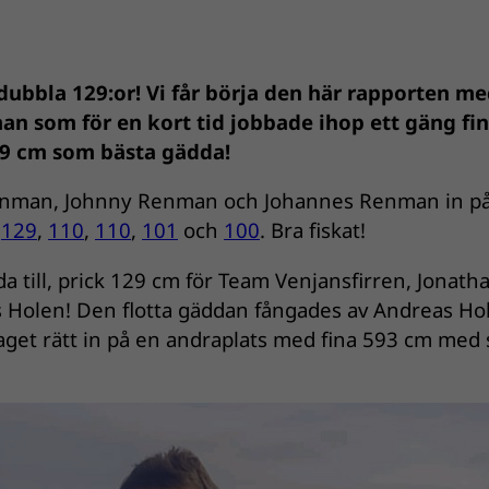
dubbla 129:or! Vi får börja den här rapporten me
n som för en kort tid jobbade ihop ett gäng fi
29 cm som bästa gädda!
enman, Johnny Renman och Johannes Renman in p
å
129
,
110
,
110
,
101
och
100
. Bra fiskat!
da till, prick 129 cm för Team Venjansfirren, Jonath
Holen! Den flotta gäddan fångades av Andreas Ho
 laget rätt in på en andraplats med fina 593 cm med 