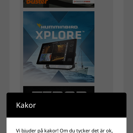
Kakor
Vi bjuder på kakor! Om du tycker det är ok,