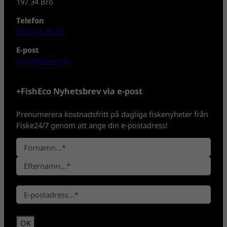
197 34 Bro
Telefon
0702-08 80 30
E-post
info@fisheco.se
+FishEco Nyhetsbrev via e-post
Prenumerera kostnadsfritt på dagliga fiskenyheter från
Fiske24/7 genom att ange din e-postadress!
N
a
F
m
ö
n
E
r
*
E
f
n
-
t
a
p
e
m
o
r