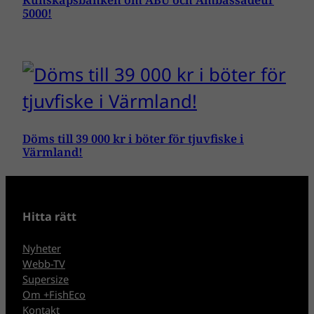
Kunskapsbanken om ABU och Ambassadeur
5000!
Döms till 39 000 kr i böter för tjuvfiske i
Värmland!
Hitta rätt
Nyheter
Webb-TV
Supersize
Om +FishEco
Kontakt