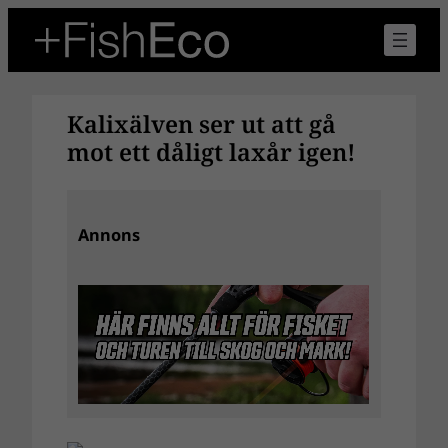
Hoppa
till
innehåll
Kalixälven ser ut att gå
mot ett dåligt laxår igen!
Annons