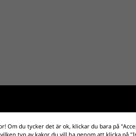
or! Om du tycker det är ok, klickar du bara på "Acce
 vilken typ av kakor du vill ha genom att klicka på "I