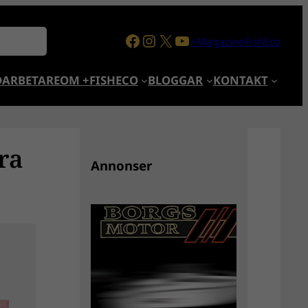
Facebook
Instagram
X
YouTube
+MagazineFishEco
ARBETARE
OM +FISHECO
BLOGGAR
KONTAKT
ra
Annonser