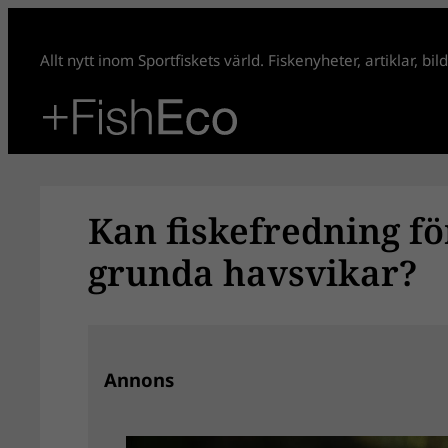
Hoppa
till
Allt nytt inom Sportfiskets värld. Fiskenyheter, artiklar, bi
innehåll
Kan fiskefredning fö
grunda havsvikar?
Annons