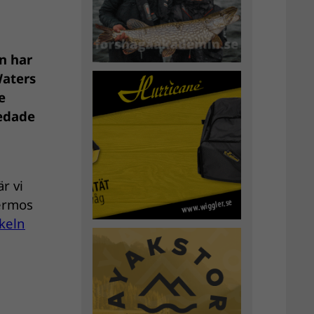
n har
Waters
e
redade
r vi
termos
ikeln