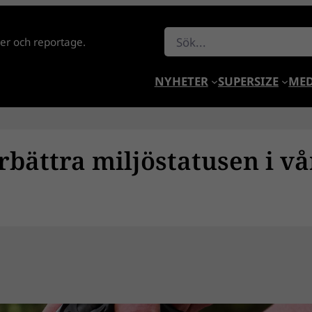
Sök
lder och reportage.
NYHETER
SUPERSIZE
MED
rbättra miljöstatusen i vå