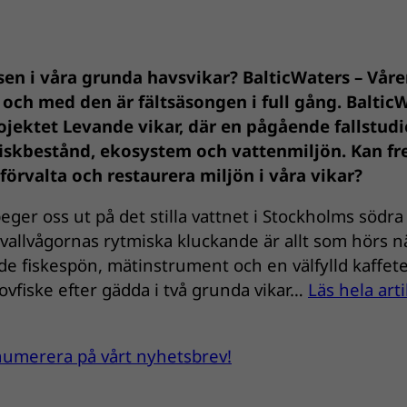
sen i våra grunda havsvikar? BalticWaters – Våre
 – och med den är fältsäsongen i full gång. Baltic
ojektet Levande vikar, där en pågående fallstudi
fiskbestånd, ekosystem och vattenmiljön. Kan f
 förvalta och restaurera miljön i våra vikar?
eger oss ut på det stilla vattnet i Stockholms södra
llvågornas rytmiska kluckande är allt som hörs nä
de fiskespön, mätinstrument och en välfylld kaffe
ovfiske efter gädda i två grunda vikar…
Läs hela art
renumerera på vårt nyhetsbrev!