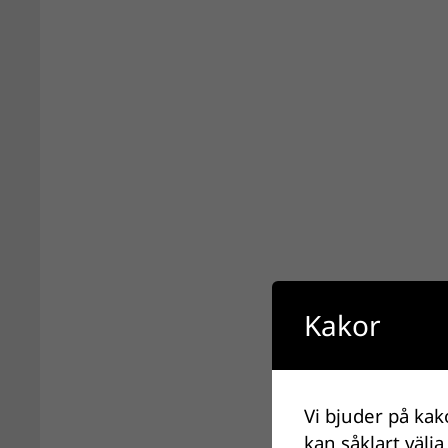
Kakor
Vi bjuder på kak
kan såklart välja