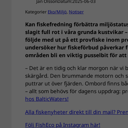
Jan Olsson
Datum:
2025-06-03
Kategorier
Eko/Miljö
, 
Notiser
Kan fiskefredning förbättra miljöstatu
slagit full rot i våra grunda kustvikar
följde med ut på ett provfiske inom pr
undersöker hur fiskeförbud påverkar 
områden bli en viktig pusselbit för att
– Det är en tidig och klar morgon när vi b
skärgård. Den brummande motorn och sva
puttrar ut över fjärden. Ombord finns bå
– allt som behövs för dagens uppdrag: pr
hos BalticWaters!
Alla fiskenyheter direkt till din mail? P
Följ FishEco på Instagram här!