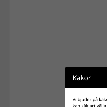
Kakor
Vi bjuder på kak
kan såklart välja