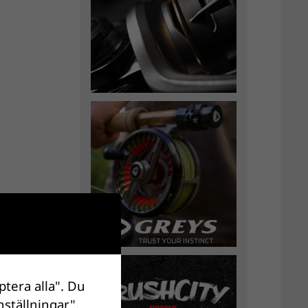
ptera alla". Du
nställningar".