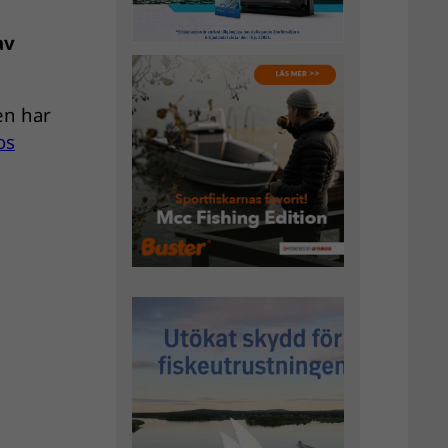
av
en har
os