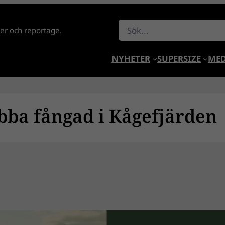
Sök
lder och reportage.
NYHETER
SUPERSIZE
MED
bba fångad i Kågefjärden