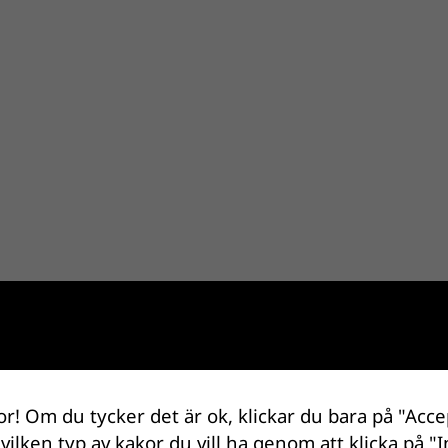
or! Om du tycker det är ok, klickar du bara på "Acce
 vilken typ av kakor du vill ha genom att klicka på "I