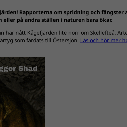
fjärden! Rapporterna om spridning och fångster 
eller på andra ställen i naturen bara ökar.
n har nått Kågefjärden lite norr om Skellefteå. Art
artyg som färdats till Östersjön.
Läs och hör mer h