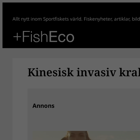
Hoppa
till
Allt nytt inom Sportfiskets värld. Fiskenyheter, artiklar, bi
innehåll
Kinesisk invasiv kra
Annons