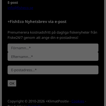
E-post
info@fisheco.se
+FishEco Nyhetsbrev via e-post
Prenumerera kostnadsfritt på dagliga fiskenyheter från
Fiske24/7 genom att ange din e-postadress!
N
a
F
m
ö
n
E
r
*
E
f
n
-
t
a
p
e
m
OK
o
r
n
s
n
t
a
*
m
Copyright © 2010-2026 +KlimatPositiv ·
Cookies
·
n