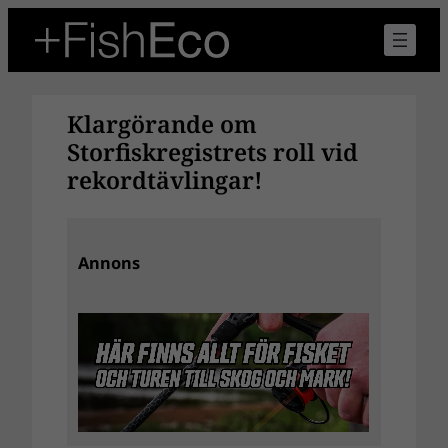
Hoppa
till
innehåll
Klargörande om
Storfiskregistrets roll vid
rekordtävlingar!
Annons