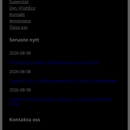
Supersize
Om +FishEco
Kontakt
Annonsera
Tipsa oss
Senaste nytt
2026-08-08
De stora torskarna i Ålands hav – unika fiskar!
2026-08-08
Dagens Fisk – maffiga havsöringar stiger i Byskeälven!
2026-08-08
Livestream med Martin Falklind – så görs Fiskarnas
Rike!
Kontakta oss