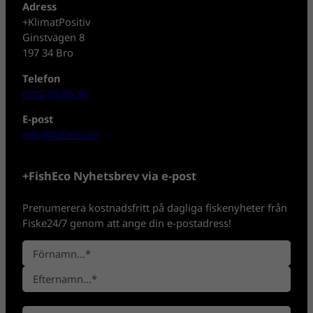
Adress
+KlimatPositiv
Ginstvägen 8
197 34 Bro
Telefon
0702-08 80 30
E-post
info@fisheco.se
+FishEco Nyhetsbrev via e-post
Prenumerera kostnadsfritt på dagliga fiskenyheter från
Fiske24/7 genom att ange din e-postadress!
N
a
F
m
ö
n
E
r
*
E