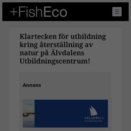
Hoppa
till
innehåll
Klartecken för utbildning
kring återställning av
natur på Älvdalens
Utbildningscentrum!
Annons