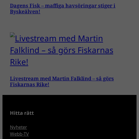
Dagens Fisk – maffiga havsöringar stiger i
Byskeälven!
Livestream med Martin Falklind – så görs
Fiskarnas Rike!
Hitta rätt
Nyheter
Webb-TV