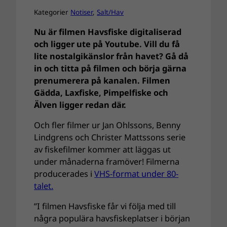
Kategorier
Notiser
, 
Salt/Hav
Nu är filmen Havsfiske digitaliserad
och ligger ute på Youtube. Vill du få
lite nostalgikänslor från havet? Gå då
in och titta på filmen och börja gärna
prenumerera på kanalen. Filmen
Gädda, Laxfiske, Pimpelfiske och
Älven ligger redan där.
Och fler filmer ur Jan Ohlssons, Benny
Lindgrens och Christer Mattssons serie
av fiskefilmer kommer att läggas ut
under månaderna framöver! Filmerna
producerades i
VHS-format under 80-
talet.
”I filmen Havsfiske får vi följa med till
några populära havsfiskeplatser i början