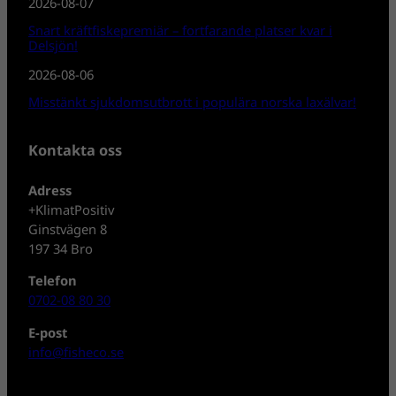
2026-08-07
Snart kräftfiskepremiär – fortfarande platser kvar i
Delsjön!
2026-08-06
Misstänkt sjukdomsutbrott i populära norska laxälvar!
Kontakta oss
Adress
+KlimatPositiv
Ginstvägen 8
197 34 Bro
Telefon
0702-08 80 30
E-post
info@fisheco.se