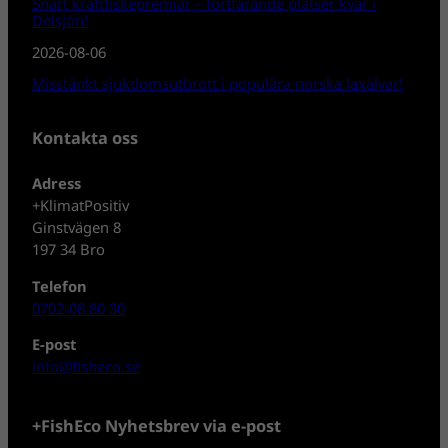
Snart kräftfiskepremiär – fortfarande platser kvar i
Delsjön!
2026-08-06
Misstänkt sjukdomsutbrott i populära norska laxälvar!
Kontakta oss
Adress
+KlimatPositiv
Ginstvägen 8
197 34 Bro
Telefon
0702-08 80 30
E-post
info@fisheco.se
+FishEco Nyhetsbrev via e-post