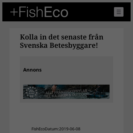
Hoppa
till
innehåll
Kolla in det senaste från
Svenska Betesbyggare!
Annons
FishEco
Datum:
2019-06-08