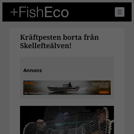
Hoppa
till
innehåll
Kräftpesten borta från
Skellefteälven!
Annons