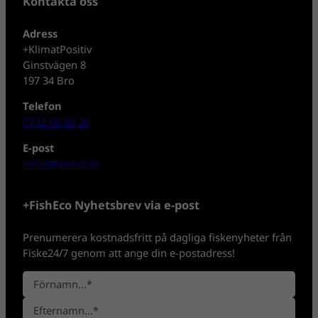
Kontakta oss
Adress
+KlimatPositiv
Ginstvägen 8
197 34 Bro
Telefon
0702-08 80 30
E-post
info@fisheco.se
+FishEco Nyhetsbrev via e-post
Prenumerera kostnadsfritt på dagliga fiskenyheter från
Fiske24/7 genom att ange din e-postadress!
N
a
F
m