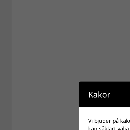
Kakor
Vi bjuder på kak
kan såklart välja