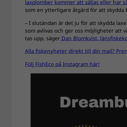
laxplomber kommer att säljas eller har så
som en ytterligare åtgärd för att skydda
– I slutändan är det ju för att skydda lax
som avlivas och ger oss möjligheter att
tas upp, säger
Dan Blomkvist, länsfiskekon
Alla fiskenyheter direkt till din mail? P
Följ FishEco på Instagram här!