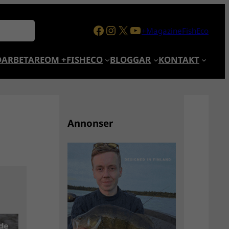
Facebook
Instagram
X
YouTube
+MagazineFishEco
ARBETARE
OM +FISHECO
BLOGGAR
KONTAKT
Annonser