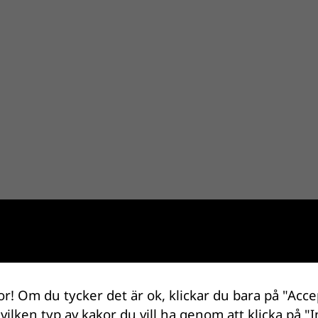
or! Om du tycker det är ok, klickar du bara på "Acce
 vilken typ av kakor du vill ha genom att klicka på "I