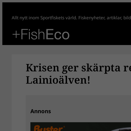
Hoppa
till
Allt nytt inom Sportfiskets värld. Fiskenyheter, artiklar, bi
innehåll
Krisen ger skärpta re
Lainioälven!
Annons