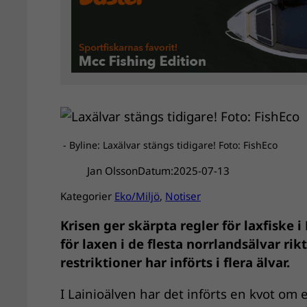
- Byline: Laxälvar stängs tidigare! Foto: FishEco
Jan Olsson
Datum:
2025-07-13
Kategorier
Eko/Miljö
, 
Notiser
Krisen ger skärpta regler för laxfiske 
för laxen i de flesta norrlandsälvar rik
restriktioner har införts i flera älvar.
I Lainioälven har det införts en kvot om 