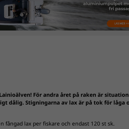
i Lainioälven! För andra året på raken är situatio
tigt dålig. Stigningarna av lax är på tok för låga 
en fångad lax per fiskare och endast 120 st sk.