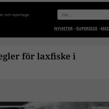
Sök
lder och reportage.
NYHETER
SUPERSIZE
MED
gler för laxfiske i