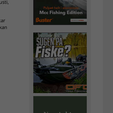
usti,
xar
 kan