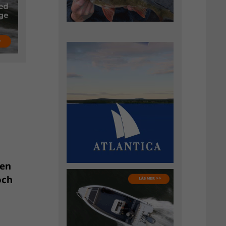
nen
och