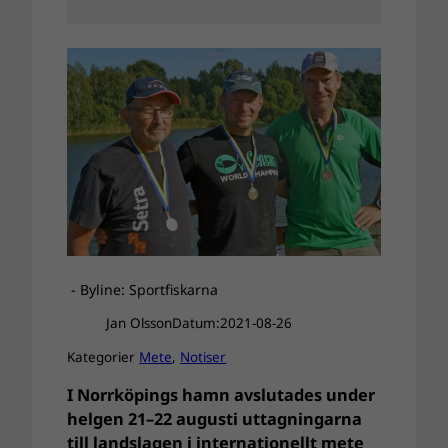
- Byline: Sportfiskarna
Jan Olsson
Datum:
2021-08-26
Kategorier
Mete
, 
Notiser
I Norrköpings hamn avslutades under
helgen 21–22 augusti uttagningarna
till landslagen i internationellt mete