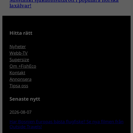
Misstänkt sjukdomsutbrott i populära norska
laxälvar!
Hitta rätt
Nyheter
Webb-TV
Supersize
Om +FishEco
Kontakt
Annonsera
Tipsa oss
Senaste nytt
2026-08-07
Har Bosnien Europas bästa flugfiske? Se nya filmen från
Outside Travels!