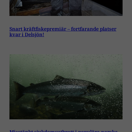
Snart kräftfiskepremiär – fortfarande platser
kvar i Delsjön!