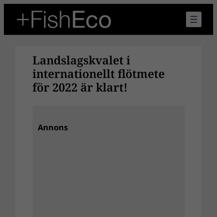
Hoppa
till
innehåll
Landslagskvalet i
internationellt flötmete
för 2022 är klart!
Annons