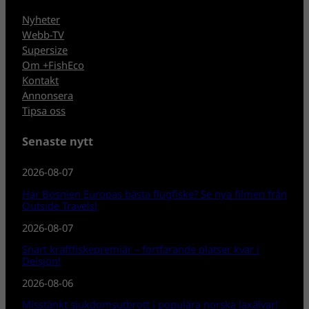
Nyheter
Webb-TV
Supersize
Om +FishEco
Kontakt
Annonsera
Tipsa oss
Senaste nytt
2026-08-07
Har Bosnien Europas bästa flugfiske? Se nya filmen från
Outside Travels!
2026-08-07
Snart kräftfiskepremiär – fortfarande platser kvar i
Delsjön!
2026-08-06
Misstänkt sjukdomsutbrott i populära norska laxälvar!