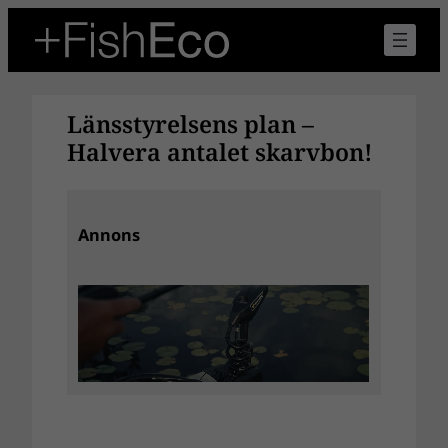
Hoppa
till
innehåll
Länsstyrelsens plan –
Halvera antalet skarvbon!
Annons