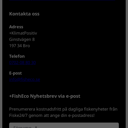
Kontakta oss
Adress
+KlimatPositiv
Ginstvägen 8
197 34 Bro
Telefon
0702-08 80 30
E-post
info@fisheco.se
+FishEco Nyhetsbrev via e-post
Prenumerera kostnadsfritt på dagliga fiskenyheter från
Fiske24/7 genom att ange din e-postadress!
N